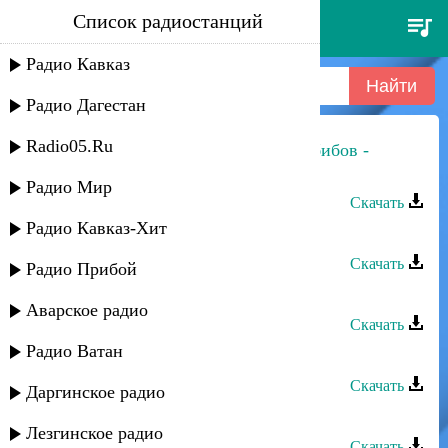
Список радиостанций
муи гасанова - 03
Радио Кавказ
Радио Дагестан
Radio05.Ru
Динара Гасанова и Джамбулат Хабибов -
Шуточная
Радио Мир
Скачать
Радио Кавказ-Хит
Зулпат Гасанова - Прощай
Скачать
Радио Прибой
Муи Гасанова - Дару Дарман
Аварское радио
Скачать
Радио Ватан
Динара Гасанова - Ккуникиан
Скачать
Даргинское радио
Динара Гасанова - Кьисмат дар
Лезгинское радио
Скачать