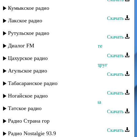
Кумыкское радио
Динара Гасанова - Гьаму суал
Скачать
Лакское радио
Муи Гасанова - Народная 2
Рутульское радио
Скачать
Диалог FM
Патимат Гасанова - Ты есть на свете
Скачать
Цахурское радио
Патимат Гасанова - Не уходи мой друг
Агульское радио
Скачать
Табасаранское радио
Динара Гасанова - Гьаз ву
Скачать
Ногайское радио
Зарифа Гасанова - Уву ахуз дуфнача
Татское радио
Скачать
Зарифа Гасанова - Кучал мапан
Радио Страна гор
Скачать
Радио Nostalgie 93.9