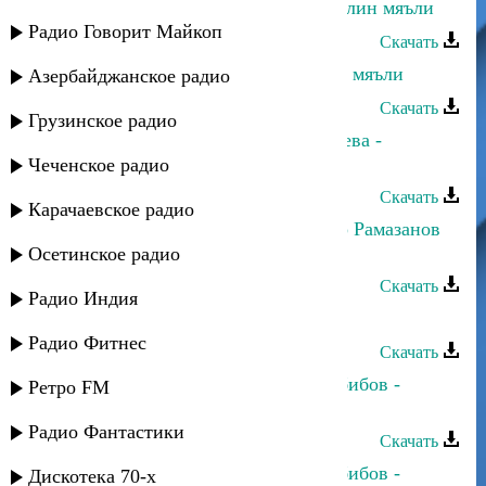
Зарифа Гасанова - Бюльбюль жаквлин мяъли
Радио Говорит Майкоп
Скачать
Зарифа Гасанова - Бицудариз вуйи мяъли
Азербайджанское радио
Скачать
Грузинское радио
Динара Гасанова и Шамсият Прачева -
Цийи_йис
Чеченское радио
Скачать
Карачаевское радио
Динара Гасанова и Магомед-Закир Рамазанов
- Бахтлу апин
Осетинское радио
Скачать
Радио Индия
Патимат Гасанова - Пламя души
Радио Фитнес
Скачать
Динара Гасанова и Джамбулат Хабибов -
Ретро FM
Къисмат дар
Радио Фантастики
Скачать
Динара Гасанова и Джамбулат Хабибов -
Дискотека 70-х