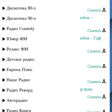
Курхьа мяъли
Дискотека 80-х
Скачать
Динара Гасанова и Джамбулат Хабибов -
Дискотека 90-х
Гьаму суал учвуз вуйиз
Радио Comedy
Скачать
Динара Гасанова и Джамбулат Хабибов - Гаф
Юмор ФМ
тувундарза
Релакс ФМ
Скачать
Динара Гасанова - Яр яр
Детское радио
Скачать
Европа Плюс
Динара Гасанова - Сельминаз
Наше Радио
Скачать
Динара Гасанова - Кюкдириз ухшар вува
Радио Рекорд
Скачать
Авторадио
Динара Гасанова - Дада
Радио Книга