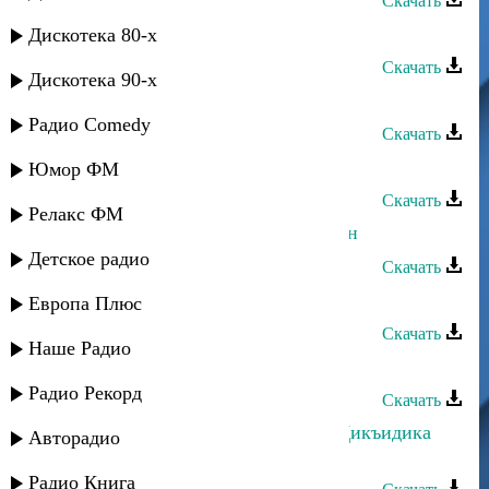
Скачать
Динара Гасанова - Дада
Дискотека 80-х
Скачать
Дискотека 90-х
Динара Гасанова - Гъач
Радио Comedy
Скачать
Динара Гасанова - Гиран мапан
Юмор ФМ
Скачать
Релакс ФМ
Динара Гасанова - Ватан Табасаран
Детское радио
Скачать
Гаджилав Гаджилаев - Народная
Европа Плюс
Скачать
Наше Радио
Динара Гасанова - Бахтлу йигь
Радио Рекорд
Скачать
Динара Гасанова и Г. Наврузов - Дикъидика
Авторадио
тай
Радио Книга