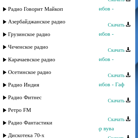
Динара Гасанова и Джамбулат Хабибов -
Радио Говорит Майкоп
Къисмат дар
Азербайджанское радио
Скачать
Динара Гасанова и Джамбулат Хабибов -
Грузинское радио
Курхьа мяъли
Чеченское радио
Скачать
Динара Гасанова и Джамбулат Хабибов -
Карачаевское радио
Гьаму суал учвуз вуйиз
Осетинское радио
Скачать
Динара Гасанова и Джамбулат Хабибов - Гаф
Радио Индия
тувундарза
Радио Фитнес
Скачать
Аминат Махаева - Народная
Ретро FM
Скачать
Радио Фантастики
Динара Гасанова - Кюкдириз ухшар вува
Дискотека 70-х