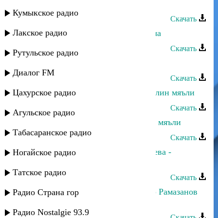
Аслан Идрисов - Народная
Кумыкское радио
Скачать
Лакское радио
Зарифа Гасанова - Уву ахуз дуфнача
Скачать
Рутульское радио
Зарифа Гасанова - Кучал мапан
Диалог FM
Скачать
Цахурское радио
Зарифа Гасанова - Бюльбюль жаквлин мяъли
Скачать
Агульское радио
Зарифа Гасанова - Бицудариз вуйи мяъли
Табасаранское радио
Скачать
Динара Гасанова и Шамсият Прачева -
Ногайское радио
Цийи_йис
Татское радио
Скачать
Динара Гасанова и Магомед-Закир Рамазанов
Радио Страна гор
- Бахтлу апин
Радио Nostalgie 93.9
Скачать