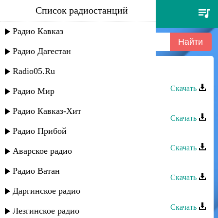
Список радиостанций
муи гасанова - народная
Радио Кавказ
Радио Дагестан
Radio05.Ru
Муи Гасанова - Народная 2
Скачать
Радио Мир
Муи Гасанова - Народная-3
Радио Кавказ-Хит
Скачать
Радио Прибой
Муи Гасанова - Народная
Скачать
Аварское радио
Динара Гасанова - Сельминаз
Радио Ватан
Скачать
Даргинское радио
Хомуз - Кумыкская народная
Скачать
Лезгинское радио