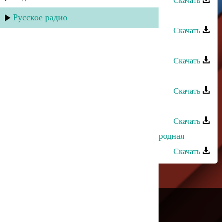
Скачать
Къайи Булах - Ттьек-народная
Русское радио
Скачать
Хизри Далгатов - Народная
Скачать
Зумруд Мусиева - Народная
Скачать
Патимат Гасанова - Пламя души
Скачать
Магомедамин Хирамагомедов - Народная
Скачать
---
Русское радио