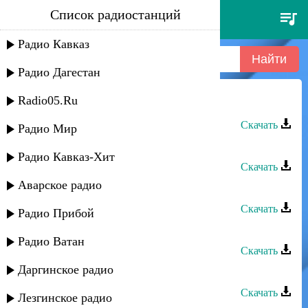
Список радиостанций
мирес группа - track 16
Радио Кавказ
Радио Дагестан
Radio05.Ru
Мирес группа - Track 16
Скачать
Радио Мир
Мирес группа - Track 14
Радио Кавказ-Хит
Скачать
Аварское радио
Мирес группа - Track 18
Скачать
Радио Прибой
Мирес группа - Track 01
Радио Ватан
Скачать
Даргинское радио
Мирес группа - Track 13
Скачать
Лезгинское радио