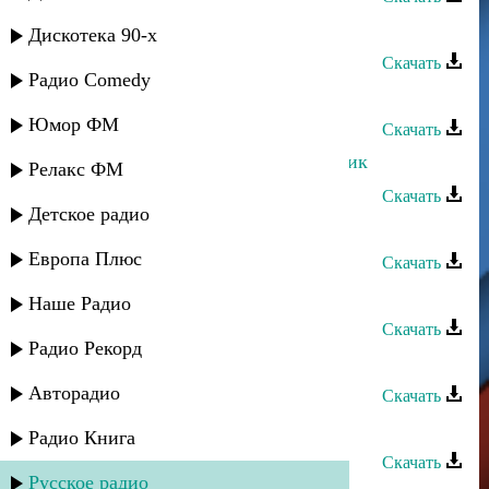
Мирес группа - Гимн района
Дискотека 90-х
Скачать
Радио Comedy
Мирес группа - Бала
Юмор ФМ
Скачать
Мирес группа - Бахтсуз гьайи зи рик
Релакс ФМ
Скачать
Детское радио
Мирес группа - Новая студентка
Европа Плюс
Скачать
Мирес группа - Жегьилар
Наше Радио
Скачать
Радио Рекорд
Мирес группа - Любимая
Авторадио
Скачать
Мирес группа - Атанач зи яр
Радио Книга
Скачать
Русское радио