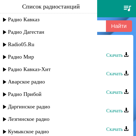
Список радиостанций
мирес группа - зульмира
Радио Кавказ
Радио Дагестан
Radio05.Ru
Мирес группа - Зульмира
Скачать
Радио Мир
Мирес группа - Гьина ава вун яр
Радио Кавказ-Хит
Скачать
Аварское радио
Мирес группа - ЦIийи свас
Скачать
Радио Прибой
Мирес группа - Свадьба
Даргинское радио
Скачать
Лезгинское радио
Мирес группа - Гимн района
Скачать
Кумыкское радио