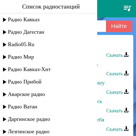
Список радиостанций
мираж - я больше не прошу
Радио Кавказ
Радио Дагестан
Radio05.Ru
Даку Гаджиев - Прошу тебя
Скачать
Радио Мир
Мурат Гочияев - Я прошу не снись
Радио Кавказ-Хит
Скачать
Радио Прибой
А.Джамалудинов,А.Тахиев - Я прошу
Скачать
Аварское радио
Хасбулат Рахманов - Прошу вернись
Радио Ватан
Скачать
Даргинское радио
Альбина Казакмурзаева - Прошу тебя
Скачать
Лезгинское радио