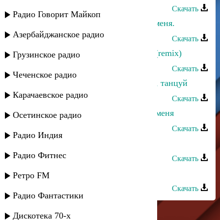
Скачать
Радио Говорит Майкоп
Лариса Гаджиева - Прошу оставь меня.
Азербайджанское радио
Скачать
Ринат Каримов - Больше не стать (remix)
Грузинское радио
Скачать
Чеченское радио
Магомед Магомедов - Прошу тебя, танцуй
Карачаевское радио
Скачать
Лариса Гаджиева - Прошу, оставь меня
Осетинское радио
Скачать
Радио Индия
Мага Гасанов - Прошу вернись
Радио Фитнес
Скачать
Эльдар Далгатов - Прошу тебя
Ретро FM
Скачать
Радио Фантастики
Дискотека 70-х