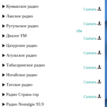
Шарав Аманатов - Я прошу
Кумыкское радио
Скачать
Лакское радио
Лаура Алиева - Прошу не изменяй
Скачать
Рутульское радио
Альбина Казакмурзаева - Прошу тебя
Диалог FM
Скачать
Цахурское радио
Абакар Джамалутдинов - Я прошу
Скачать
Агульское радио
Тавус Магомедова - Я прошу тебя
Табасаранское радио
Скачать
Rido - Прошу забудь меня
Ногайское радио
Скачать
Татское радио
Мираж - Баладиз
Радио Страна гор
Скачать
Мираж - Амина
Радио Nostalgie 93.9