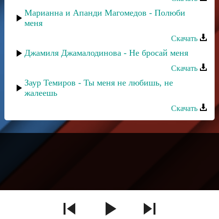
Марианна и Апанди Магомедов - Полюби
меня
Скачать
Джамиля Джамалодинова - Не бросай меня
Скачать
Заур Темиров - Ты меня не любишь, не
жалеешь
Скачать