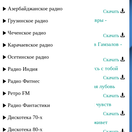
Машидат Омарасхабова - Звезда
Азербайджанское радио
Скачать
Машидат Омарасхабова и Диброзавры -
Грузинское радио
Шуточная
Чеченское радио
Скачать
Машидат Омарасхабова и Гамзалав Гамзалов -
Карачаевское радио
Шуточная
Осетинское радио
Скачать
Машидат Омарасхабова - Я останусь с тобой
Радио Индия
Скачать
Радио Фитнес
Машидат Омарасхабова - Страстная лубовь
Ретро FM
Скачать
Машидат Омарасхабова - Мелодия чувств
Радио Фантастики
Скачать
Дискотека 70-х
Машидат Омарасхабова - Любовь живет
Дискотека 80-х
Скачать