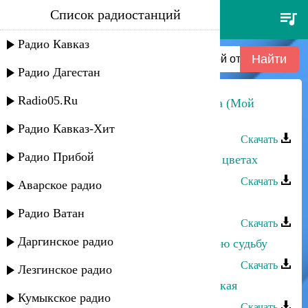
Список радиостанций
машидат омарасхабова - про
отца (мой отец)
Радио Кавказ
Радио Дагестан
Radio05.Ru
Машидат Омарасхабова - Про отца (Мой
отец)
Радио Кавказ-Хит
Скачать
Радио Прибой
Машидат Омарасхабова - Пыль на цветах
Скачать
Аварское радио
Машидат Омарасхабова - Ватан
Радио Ватан
Скачать
Даргинское радио
Машидат Омарасхабова - Благодарю судьбу
Скачать
Лезгинское радио
Машидат Омарасхабова - Адыгейская
Кумыкское радио
Скачать