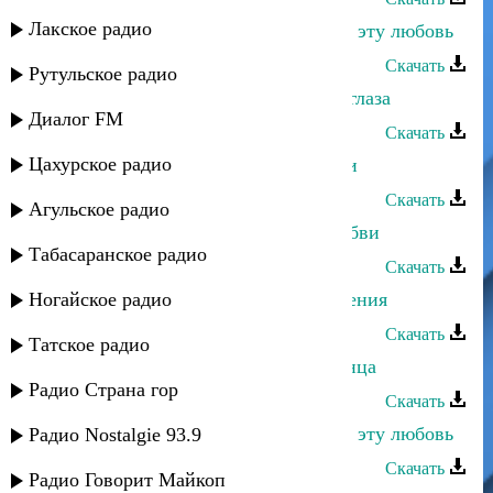
Лакское радио
Машидат Омарасхабова - Сохрани эту любовь
Скачать
Рутульское радио
Машидат Омарасхабова - Черные глаза
Диалог FM
Скачать
Цахурское радио
Машидат Омарасхабова - О матери
Скачать
Агульское радио
Машидат Омарасхабова - Вера любви
Табасаранское радио
Скачать
Ногайское радио
Машидат Омарасхабова - Наставления
Скачать
Татское радио
Машидат Омарасхабова - Луч солнца
Радио Страна гор
Скачать
Машидат Омарасхабова - Сохрани эту любовь
Радио Nostalgie 93.9
Скачать
Радио Говорит Майкоп