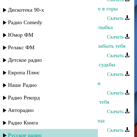
Машидат Омарасхабова - Пойдемте в горы
Дискотека 90-х
Скачать
Радио Comedy
Машидат Омарасхабова - Цветов улыбка
Юмор ФМ
Скачать
Машидат Омарасхабова - Не могу забыть тебя
Релакс ФМ
Скачать
Детское радио
Машидат Омарасхабова - Подарок судьбы
Европа Плюс
Скачать
Машидат Омарасхабова - Эхо души
Наше Радио
Скачать
Радио Рекорд
Машидат Омарасхабова - Пою для тебя
Авторадио
Скачать
Машидат Омарасхабова - Луч солнца
Радио Книга
Скачать
Русское радио