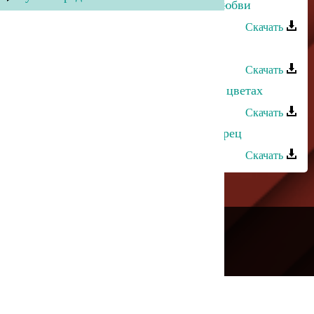
Машидат Омарасхабова - Звезда любви
Скачать
Машидат Омарасхабова - Виляра
Скачать
Машидат Омарасхабова - Пыль на цветах
Скачать
Машидат Омарасхабова - Мой аварец
Скачать
---
Русское радио