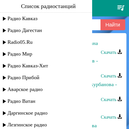
Список радиостанций
марьям казиева - гунияр кан
мапана
Радио Кавказ
Радио Дагестан
Radio05.Ru
Марьям Казиева - Гунияр кан мапана
Скачать
Радио Мир
Марьям Казиева и Надирбег Казиев -
Радио Кавказ-Хит
Чухсагъул
Скачать
Радио Прибой
Марьям Казиева и Гюльназ Гаджикурбанова -
Аварское радио
Гъудган намаз
Скачать
Радио Ватан
Марьям Казиева - Умур
Даргинское радио
Скачать
Лезгинское радио
Марьям Казиева - Сабансана гъачава