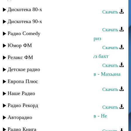
Марьям Казиева - Тахсир адрур
Дискотека 80-х
Скачать
Марьям Казиева - Сархуш
Дискотека 90-х
Скачать
Радио Comedy
Марьям Казиева - Къуркьа йиз экбриз
Юмор ФМ
Скачать
Марьям Казиева - Аьббкъинава узуз бахт
Релакс ФМ
Скачать
Детское радио
Марьям Казиева и Надирбег Казиев - Махьана
гьялак
Европа Плюс
Скачать
Наше Радио
Марьям Казиева - Жамран мукьам
Радио Рекорд
Скачать
Марьям Казиева и Надирбег Казиев - Не
Авторадио
спеши
Радио Книга