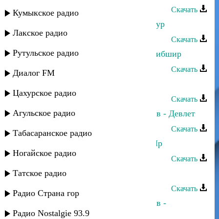
Скачать
Кумыкское радио
Марьям Казиева - Ничхир дирибшур
Лакское радио
Скачать
Рутульское радио
Марьям Казиева - Гьарах чи ягьур ибшир
Скачать
Диалог FM
Марьям Казиева - Суна
Цахурское радио
Скачать
Агульское радио
Марьям Казиева и Надирбег Казиев - Девлет
Скачать
Табасаранское радио
Марьям Казиева - Гиран Маниан Яр
Ногайское радио
Скачать
Татское радио
Марьям Казиева - Рядом с тобой
Скачать
Радио Страна гор
Марьям Казиева и Надирбег Казиев -
Радио Nostalgie 93.9
Новогодняя