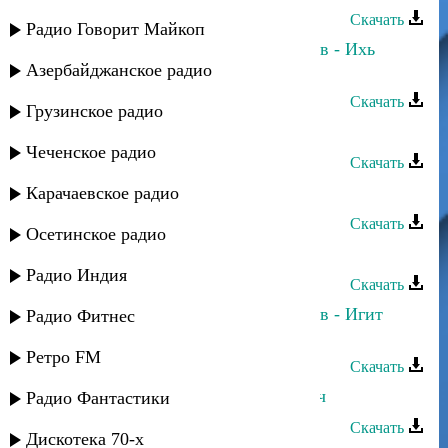
Скачать
Радио Говорит Майкоп
Марьям Казиева и Надирбег Казиев - Ихь
Азербайджанское радио
веледар ишри бахтлу
Скачать
Грузинское радио
Марьям Казиева - Гъач йип узуз
Чеченское радио
Скачать
Марьям Казиева - Кьурбан
Карачаевское радио
Скачать
Осетинское радио
Марьям Казиева - Кьан вуйкана
Радио Индия
Скачать
Марьям Казиева и Надирбег Казиев - Игит
Радио Фитнес
ибшри ихь веледар
Ретро FM
Скачать
Марьям Казиева - Ялкъан апуз гъач
Радио Фантастики
Скачать
Дискотека 70-х