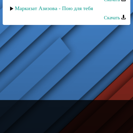
Маркизат Азизова - Пою для тебя
Скачать