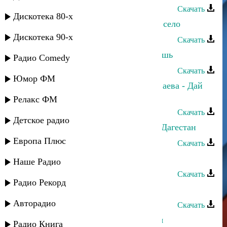
Скачать
Дискотека 80-х
Марина Мустафаева - Мое родное село
Дискотека 90-х
Скачать
Марина Мустафаева - Зачем уходишь
Радио Comedy
Скачать
Юмор ФМ
Азамат Юсупов и Марина Мустафаева - Дай
калым
Релакс ФМ
Скачать
Детское радио
Марина Мустафаева - Свети, мой Дагестан
Европа Плюс
Скачать
Марина Мустафаева - Иди ко мне
Наше Радио
Скачать
Радио Рекорд
Марина Мустафаева - В горах
Авторадио
Скачать
Марина Мустафаева - Оставь меня
Радио Книга