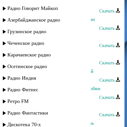
Марина Мустафаева - Счастье
Радио Говорит Майкоп
Скачать
Марина Мустафаева - Мой Дагестан
Азербайджанское радио
Скачать
Грузинское радио
Марина Мустафаева - Шуточная
Чеченское радио
Скачать
Марина Мустафаева - Эй тIашизм
Карачаевское радио
Скачать
Осетинское радио
Марина Мустафаева - Дуэт с мамой
Радио Индия
Скачать
Замир и Марина Алиева - Голос любви
Радио Фитнес
Скачать
Ретро FM
Марина Мустафаева - Мавлид
Радио Фантастики
Скачать
Марина Мустафаева - Наша любовь
Дискотека 70-х