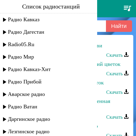
Список радиостанций
марина мустафаева - цветок
любви
Радио Кавказ
Радио Дагестан
Radio05.Ru
Марина Мустафаева - Цветок любви
Скачать
Радио Мир
Марина Мустафаева - Мой весенний цветок
Радио Кавказ-Хит
Скачать
Радио Прибой
Марина Мустафаева - Горный цветок
Скачать
Аварское радио
Марина Мустафаева - Твоя драгоценная
Радио Ватан
жизнь
Скачать
Даргинское радио
Марина Мустафаева - Для вас пою
Лезгинское радио
Скачать