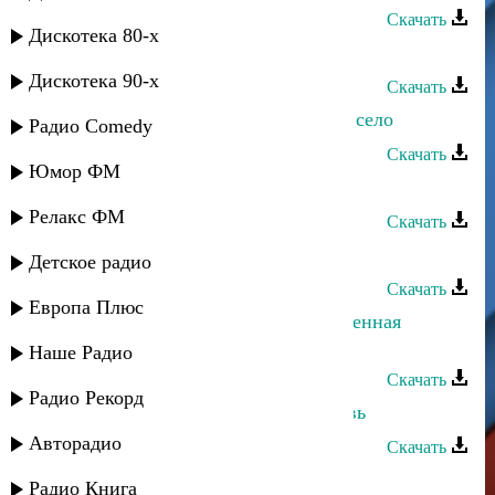
Скачать
Дискотека 80-х
Марина Мустафаева - Ты и я
Дискотека 90-х
Скачать
Марина Мустафаева - Мое родное село
Радио Comedy
Скачать
Юмор ФМ
Марина Мустафаева - Счастье
Релакс ФМ
Скачать
Марина Мустафаева - Весна
Детское радио
Скачать
Европа Плюс
Марина Мустафаева - Твоя драгоценная
жизнь
Наше Радио
Скачать
Радио Рекорд
Марина Мустафаева - Наша любовь
Авторадио
Скачать
Марина Мустафаева - Мама
Радио Книга