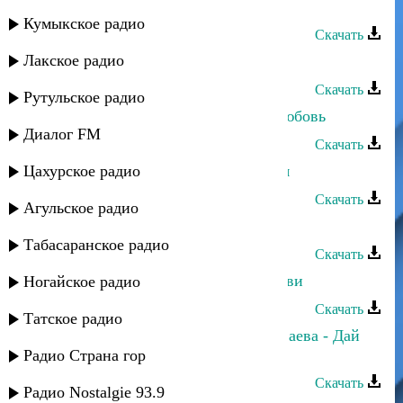
Марина Мустафаева - Мавлид
Кумыкское радио
Скачать
Лакское радио
Марина Мустафаева - Счастье
Скачать
Рутульское радио
Марина Мустафаева - Куда деть любовь
Диалог FM
Скачать
Цахурское радио
Марина Мустафаева - Оставь меня
Скачать
Агульское радио
Марина Мустафаева - В горах
Табасаранское радио
Скачать
Марина Мустафаева - Цветок любви
Ногайское радио
Скачать
Татское радио
Азамат Юсупов и Марина Мустафаева - Дай
калым
Радио Страна гор
Скачать
Радио Nostalgie 93.9