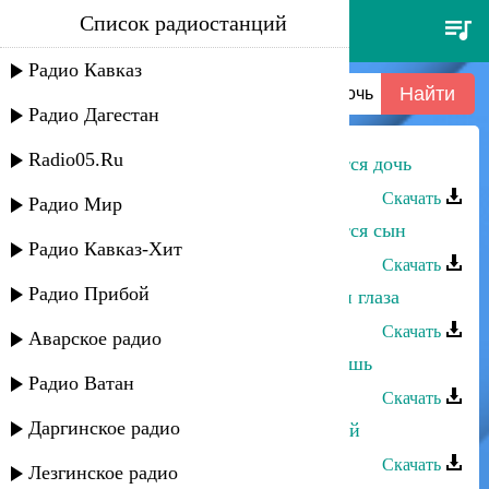
Список радиостанций
марина мустафаева - пусть
родится дочь
Радио Кавказ
Радио Дагестан
Radio05.Ru
Марина Мустафаева - Пусть родится дочь
Скачать
Радио Мир
Марина Мустафаева - Пусть родится сын
Радио Кавказ-Хит
Скачать
Радио Прибой
Марина Мустафаева - Люблю твои глаза
Скачать
Аварское радио
Марина Мустафаева - Зачем уходишь
Радио Ватан
Скачать
Даргинское радио
Марина Мустафаева - Дуэт с мамой
Скачать
Лезгинское радио