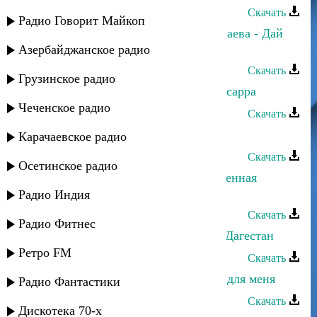
Скачать
Радио Говорит Майкоп
Азамат Юсупов и Марина Мустафаева - Дай
калым
Азербайджанское радио
Скачать
Грузинское радио
Марина Мустафаева - Ну декIарсисарра
Чеченское радио
Скачать
Марина Мустафаева - Уркили
Карачаевское радио
Скачать
Осетинское радио
Марина Мустафаева - Твоя драгоценная
жизнь
Радио Индия
Скачать
Радио Фитнес
Марина Мустафаева - Свети, мой Дагестан
Ретро FM
Скачать
Марина Мустафаева - Рожденный для меня
Радио Фантастики
Скачать
Дискотека 70-х