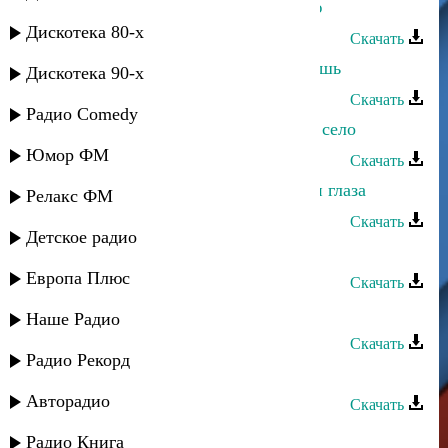
Марина Мустафаева - Для вас пою
Дискотека 80-х
Скачать
Марина Мустафаева - Зачем уходишь
Дискотека 90-х
Скачать
Радио Comedy
Марина Мустафаева - Мое родное село
Юмор ФМ
Скачать
Марина Мустафаева - Люблю твои глаза
Релакс ФМ
Скачать
Детское радио
Марина Мустафаева - В горах
Европа Плюс
Скачать
Марина Мустафаева - Иди ко мне
Наше Радио
Скачать
Радио Рекорд
Марина Мустафаева - Счастье
Авторадио
Скачать
Марина Мустафаева - Шуточная
Радио Книга