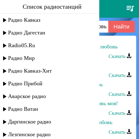
Список радиостанций
марина мустафаева - пойми
мою любовь
Радио Кавказ
Радио Дагестан
Radio05.Ru
Марина Мустафаева - Пойми мою любовь
Скачать
Радио Мир
Марина Мустафаева - Эта любовь
Радио Кавказ-Хит
Скачать
Радио Прибой
Марина Мустафаева - Наша любовь
Скачать
Аварское радио
Марина Мустафаева - Цвети, любовь моя!
Радио Ватан
Скачать
Даргинское радио
Марина Мустафаева - Куда деть любовь
Скачать
Лезгинское радио