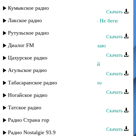
Сергей Ильясафов - Одиночество
Кумыкское радио
Скачать
Лакское радио
Марина Алиева и Ринат Каримов - Не беги
туда
Рутульское радио
Скачать
Диалог FM
Марина Алиева - Теперь я точно знаю
Скачать
Цахурское радио
Марина Мустафаева - Дуэт с мамой
Агульское радио
Скачать
Табасаранское радио
Шагалай Магомедова - Одиночество
Скачать
Ногайское радио
Марина Айдаева - Пойми меня
Татское радио
Скачать
Изумруд группа - Марина
Радио Страна гор
Скачать
Радио Nostalgie 93.9