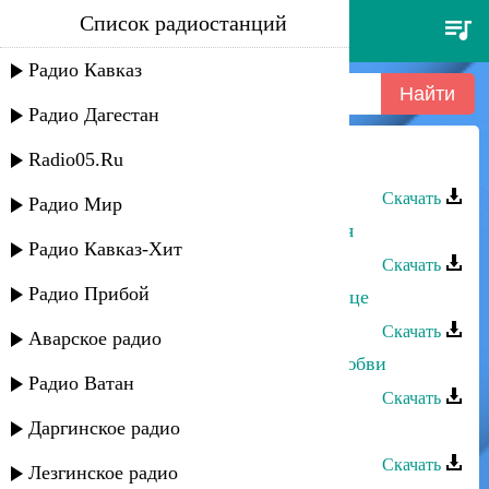
Список радиостанций
марина аджиева - ты один
Радио Кавказ
Радио Дагестан
Radio05.Ru
Марина Аджиева - Ты один
Скачать
Радио Мир
Марина Алиева - С днем рождения
Радио Кавказ-Хит
Скачать
Радио Прибой
Марина Алиева - Открой мне сердце
Скачать
Аварское радио
Замир и Марина Алиева - Голос любви
Радио Ватан
Скачать
Даргинское радио
Умайра Шахбанова - Одиночество
Скачать
Лезгинское радио