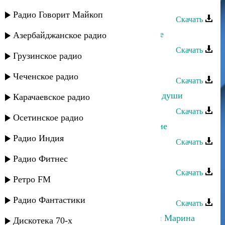
Марина Алиева и Тельман - Боль
Радио Говорит Майкоп
Скачать
Марина Алиева и Султан - Оре-оре
Азербайджанское радио
Скачать
Грузинское радио
Зайнаб Абсаматова - Ты один
Чеченское радио
Скачать
Даниэль Гарунов - Блюз одинокой души
Карачаевское радио
Скачать
Осетинское радио
Асадула Хирамагомедов - Одинокие
Радио Индия
Скачать
Марина Алиева - Исчезаю
Радио Фитнес
Скачать
Ретро FM
Марина Алиева - Будь со мной
Радио Фантастики
Скачать
Даниэль Гарунов, Дина Мереуца и Марина
Дискотека 70-х