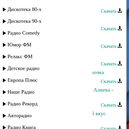
Алиева - Трилогия
Дискотека 80-х
Скачать
Марина Алиева и Тай - Вернись
Дискотека 90-х
Скачать
Радио Comedy
Марина Алиева - Сон
Юмор ФМ
Скачать
Марина Алиева - Девочка
Релакс ФМ
Скачать
Детское радио
Бесханум Гюльмагомедова - Я одиночка
Европа Плюс
Скачать
Прямой, Марина Алиева и Сабина Алиева -
Наше Радио
Вода и пламя
Радио Рекорд
Скачать
Марина Алиева и Султан - Горький вкус
Авторадио
сладких губ
Радио Книга
Скачать