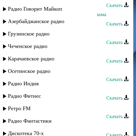
Скачать
Радио Говорит Майкоп
Даниэль Гарунов - Расскажи мне мама
Азербайджанское радио
Скачать
Заур Асевов - Мама
Грузинское радио
Скачать
Чеченское радио
Марианна - Ни о чем не жалей
Карачаевское радио
Скачать
Мадина Исмаилова - Мама
Осетинское радио
Скачать
Радио Индия
Мая Алимутаева - Мама
Радио Фитнес
Скачать
Амир Джумакаев - Мама
Ретро FM
Скачать
Радио Фантастики
Замир - Мама
Дискотека 70-х
Скачать