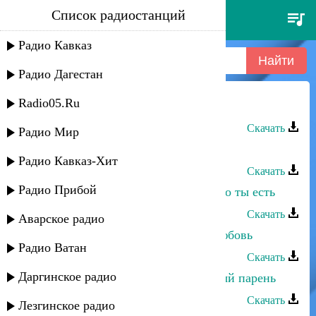
Список радиостанций
марианна курлинская - мама
Радио Кавказ
Радио Дагестан
Radio05.Ru
Марианна Курлинская - Мама
Скачать
Радио Мир
Марианна Курлинская - Тихо
Радио Кавказ-Хит
Скачать
Радио Прибой
Марианна Курлинская - Я рада, что ты есть
Скачать
Аварское радио
Марианна Курлинская - Первая любовь
Радио Ватан
Скачать
Даргинское радио
Марианна Курлинская - Необычный парень
Скачать
Лезгинское радио