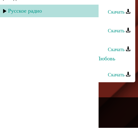
убита
Русское радио
Скачать
Нурьяна Мамаева - Жаным
Скачать
Нурьяна Мамаева - Сагъынаман
Скачать
Хасбулат Рахманов и Марианна - Любовь
убита
Скачать
---
Русское радио