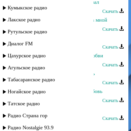
Марианна Курлинская - Зачем сказал
Кумыкское радио
Скачать
Лакское радио
Марианна Курлинская - Не ходи за мной
Скачать
Рутульское радио
Марианна Курлинская - Шуточная
Диалог FM
Скачать
Цахурское радио
Марианна Курлинская - Стихия любви
Скачать
Агульское радио
Марианна Курлинская - Не любить
Табасаранское радио
Скачать
Марианна Курлинская - Права любовь
Ногайское радио
Скачать
Татское радио
Марианна - Жду тебя
Радио Страна гор
Скачать
Саид Мамаев - Моя красивая
Радио Nostalgie 93.9