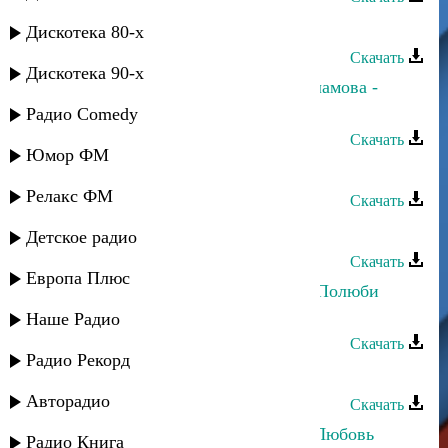
Малика Уцаева - Только мама
Дискотека 80-х
Скачать
Дискотека 90-х
Ханипа Магомедов и Хадижат Саламова -
Мама
Радио Comedy
Скачать
Юмор ФМ
Марианна - В Лакию
Релакс ФМ
Скачать
Руслан Гасанов - Мама
Детское радио
Скачать
Европа Плюс
Марианна и Апанди Магомедов - Полюби
меня
Наше Радио
Скачать
Радио Рекорд
Саид Мамаев - Любимая
Авторадио
Скачать
Хасбулат Рахманов и Марианна - Любовь
Радио Книга