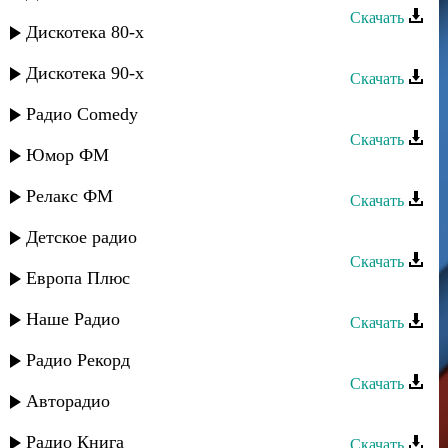
Скачать
Дискотека 80-х
Марат - Мой рай
Дискотека 90-х
Скачать
Марат Гаджигишиев - Гъай
Радио Comedy
Скачать
Юмор ФМ
Марат Гаджигишиев - Мыйыкъ
Релакс ФМ
Скачать
Марат Гасанов - Цветок души
Детское радио
Скачать
Европа Плюс
Марат Гасанов - Глаза
Наше Радио
Скачать
Марат Гасанов - Ты моя
Радио Рекорд
Скачать
Авторадио
Марат Джакавов - Малыш
Радио Книга
Скачать