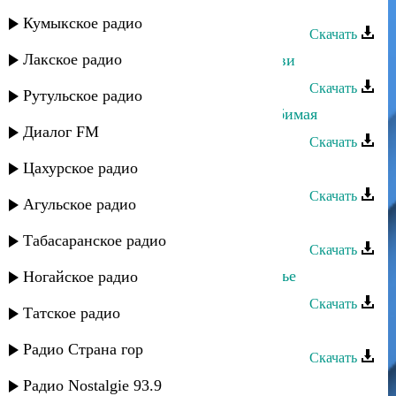
Марат Гаджимурзаев - Моя гитара
Кумыкское радио
Скачать
Лакское радио
Марат Гаджимурзаев - Пламя любви
Скачать
Рутульское радио
Марат Гаджимурзаев - Скажи, любимая
Диалог FM
Скачать
Цахурское радио
Марат Гасанов - Дорогая
Скачать
Агульское радио
Марат Гаджимурзаев - Отец
Табасаранское радио
Скачать
Марат Гаджимурзаев - Наше счастье
Ногайское радио
Скачать
Татское радио
Марат Гаджимурзаев - С тобой
Радио Страна гор
Скачать
Марат - Чудо
Радио Nostalgie 93.9