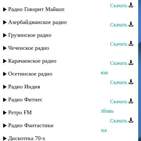
Скачать
Радио Говорит Майкоп
Марат Гаджимурзаев - Лезгинка
Азербайджанское радио
Скачать
Марат - В Агул (Шав агъулди)
Грузинское радио
Скачать
Чеченское радио
Марат Гасанов - Как тебя зовут
Карачаевское радио
Скачать
Марат Гаджигишиев - Красавица моя
Осетинское радио
Скачать
Радио Индия
Марат Джакавов - Горечь любви
Радио Фитнес
Скачать
Марат Гаджигишиев - Ушедшая любовь
Ретро FM
Скачать
Радио Фантастики
Марат Гаджигишиев - Памяти Алика
Алхаматова
Дискотека 70-х