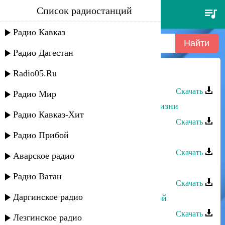
Список радиостанций
марат - мой бидюк
Радио Кавказ
Радио Дагестан
Radio05.Ru
Марат - Мой бидюк
Скачать
Радио Мир
Марат Гаджигишиев - Любовь к жизни
Радио Кавказ-Хит
Скачать
Радио Прибой
Марат Пашаян - Бит
Скачать
Аварское радио
Марат Гаджимурзаев - Твои Глаза
Радио Ватан
Скачать
Даргинское радио
Марат Гаджимурзаев - Будь со мной
Скачать
Лезгинское радио