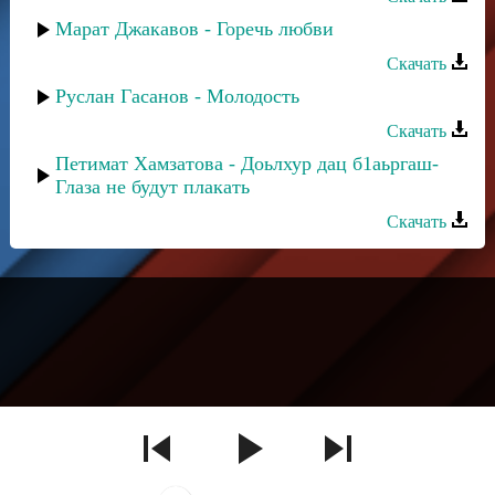
Марат Джакавов - Горечь любви
Скачать
Руслан Гасанов - Молодость
Скачать
Петимат Хамзатова - Доьлхур дац б1аьргаш-
Глаза не будут плакать
Скачать