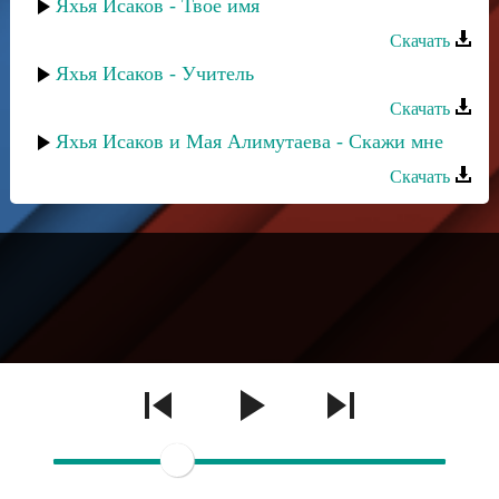
Яхья Исаков - Твое имя
Скачать
Яхья Исаков - Учитель
Скачать
Яхья Исаков и Мая Алимутаева - Скажи мне
Скачать