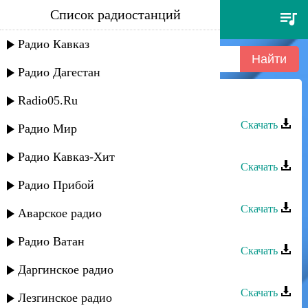
Список радиостанций
малик магомедов - вуссала
Радио Кавказ
Радио Дагестан
Radio05.Ru
Малик Магомедов - Вуссала
Скачать
Радио Мир
Малик Магомедов - Наан ава
Радио Кавказ-Хит
Скачать
Радио Прибой
Малик Магомедов - Я риш
Скачать
Аварское радио
Малик Магомедов - Муки любви
Радио Ватан
Скачать
Даргинское радио
Малик Магомедов - Друзьям
Скачать
Лезгинское радио