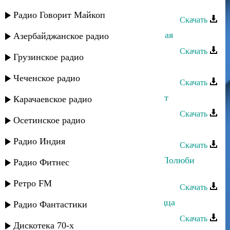
Ханипа Магомедов - Динара
Радио Говорит Майкоп
Скачать
Ибрагим Магомедов - Зажигательная
Азербайджанское радио
Скачать
Грузинское радио
Загир Магомедов - Без тебя
Чеченское радио
Скачать
Дагир Магомедов - Никто не может
Карачаевское радио
Скачать
Осетинское радио
Загир Магомедов - Любимая
Радио Индия
Скачать
Марианна и Апанди Магомедов - Полюби
Радио Фитнес
меня
Ретро FM
Скачать
Ханипа Магомедов - Желание сердца
Радио Фантастики
Скачать
Дискотека 70-х