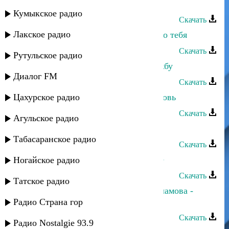
Малик Магомедов - Я риш
Кумыкское радио
Скачать
Лакское радио
Малик Магомедов - Если б не было тебя
Скачать
Рутульское радио
Малик Магомедов - Берегите дружбу
Диалог FM
Скачать
Цахурское радио
Руслан Магомедов - Безумная любовь
Скачать
Агульское радио
Насрулла Магомедов - Где же ты
Табасаранское радио
Скачать
Загир Магомедов - Где мое счастье
Ногайское радио
Скачать
Татское радио
Ханипа Магомедов и Хадижат Саламова -
Мама
Радио Страна гор
Скачать
Радио Nostalgie 93.9