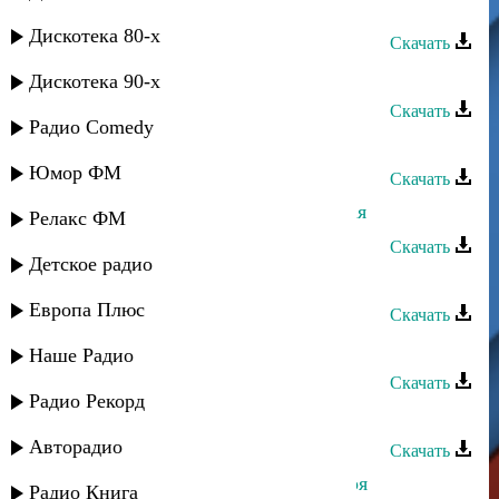
Загир Магомедов - Мы молоды
Дискотека 80-х
Скачать
Дагир Магомедов - Ушла любовь
Дискотека 90-х
Скачать
Радио Comedy
Руслан Магомедов - Весна
Юмор ФМ
Скачать
Алим Магомедов - Ох, зеленоглазая
Релакс ФМ
Скачать
Детское радио
Т. Магомедов - Землячки
Европа Плюс
Скачать
Дагир Магомедов - Сердцем горю
Наше Радио
Скачать
Радио Рекорд
Дагир Магомедов - Шут
Авторадио
Скачать
Апанди Магомедов - Бесценная моя
Радио Книга