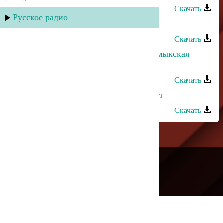
Скачать
Русское радио
Апанди Магомедов - Милая
Скачать
Загир Магомедов и Кристина - Кумыкская
свадьба
Скачать
Дагир Магомедов - Никто не может
Скачать
---
Русское радио