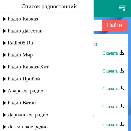
Список радиостанций
мазаль группа - восточное
попурри
Радио Кавказ
Радио Дагестан
Radio05.Ru
Мазаль группа - Восточное попурри
Скачать
Радио Мир
Мазаль группа - Лирика (Дудук)
Радио Кавказ-Хит
Скачать
Радио Прибой
Мазаль группа - Боже, что же
Скачать
Аварское радио
Мазаль группа - Нальчик
Радио Ватан
Скачать
Даргинское радио
Мазаль группа - Помоги, подскажи
Скачать
Лезгинское радио