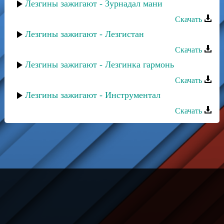
Лезгины зажигают - Зурнадал мани
Скачать
Лезгины зажигают - Лезгистан
Скачать
Лезгины зажигают - Лезгинка гармонь
Скачать
Лезгины зажигают - Инструментал
Скачать