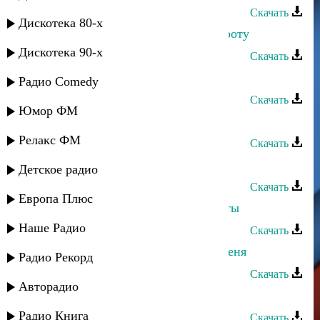
Скачать
Дискотека 80-х
Мадина Исмаилова - Я посею доброту
Дискотека 90-х
Скачать
Жегьилар группа - Мадина
Радио Comedy
Скачать
Юмор ФМ
Арзуман - Догонять не стану
Релакс ФМ
Скачать
Мая Алимутаева - Мадина
Детское радио
Скачать
Европа Плюс
Мадина Магомедова - Парень мечты
Наше Радио
Скачать
Мадина Абдулбакова - Не мучай меня
Радио Рекорд
Скачать
Авторадио
Шадвал группа - Мадина
Радио Книга
Скачать