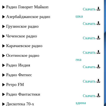
ALISHKA - Мадина
Радио Говорит Майкоп
Скачать
Патимат Расулова - Мадина и Алишка
Азербайджанское радио
Скачать
Грузинское радио
Мадина Юсупова - Мерза безам
Чеченское радио
Скачать
Мадина Манапова - Черные глаза
Карачаевское радио
Скачать
Осетинское радио
Мадина Манапова - Трудные времена
Радио Индия
Скачать
Мадина Манапова - Измена
Радио Фитнес
Скачать
Ретро FM
Турпал Абдулкеримов - Мадина
Радио Фантастики
Скачать
Bek_Kamolovich & Ammabeats - Мадина
Дискотека 70-х