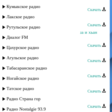
Мадина Домбаева - Хьо сан дуьне
Кумыкское радио
Скачать
Лакское радио
Мадина Домбаева - Мерза безам
Скачать
Рутульское радио
Мадина Домбаева - Ас муха ла теша и хьан
Диалог FM
шело
Скачать
Цахурское радио
Мадина Домбаева - Безаман лай
Агульское радио
Скачать
Табасаранское радио
Мадина Домбаева - Ирсе йина
Скачать
Ногайское радио
Мадина Исмаилова - Мама
Татское радио
Скачать
Дагир Магомедов - Доги
Радио Страна гор
Скачать
Радио Nostalgie 93.9