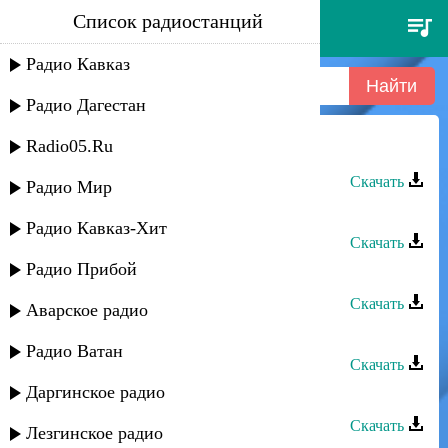
Список радиостанций
мадина домбаева - дагийта дог
Радио Кавказ
Радио Дагестан
Radio05.Ru
Мадина Домбаева - Догу дог
Скачать
Радио Мир
Мадина Домбаева - Ирсан къайле
Радио Кавказ-Хит
Скачать
Радио Прибой
Мадина Домбаева - Хьан дуьхьа
Скачать
Аварское радио
Мадина Домбаева - Хьо бе вац
Радио Ватан
Скачать
Даргинское радио
Мадина Домбаева - Дагийта дог
Скачать
Лезгинское радио