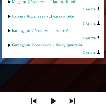
Мадани Ибрагимов - Чанил тlинчl
Скачать
Сабина Абдулаева - Думаю о тебе
Скачать
Багавудин Ибрагимов - Без тебя
Скачать
Багавудин Ибрагимов - Живу для тебя
Скачать