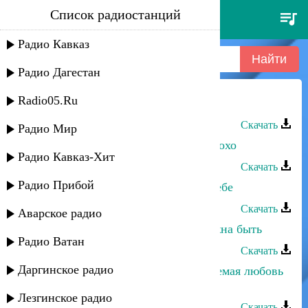
Список радиостанций
мадани ибрагимов - друзьям
Радио Кавказ
Радио Дагестан
Radio05.Ru
Мадани Ибрагимов - Друзьям
Скачать
Радио Мир
Мадани Ибрагимов - Когда мне плохо
Радио Кавказ-Хит
Скачать
Радио Прибой
Мадани Ибрагимов - Скучаю по тебе
Скачать
Аварское радио
Мадани Ибрагимов - Любовь должна быть
Радио Ватан
Скачать
Даргинское радио
Мадани Ибрагимов - Непредсказуемая любовь
| dola
Лезгинское радио
Скачать