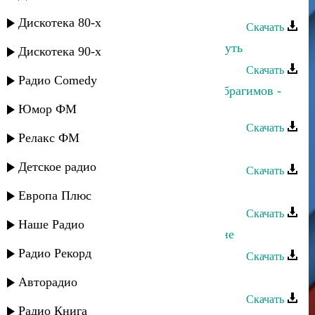
Мадани Ибрагимов - Заманал
Дискотека 80-х
Скачать
Мадани Ибрагимов - Последный путь
Дискотека 90-х
Скачать
Радио Comedy
Мадани Ибрагимов и Багавудин Ибрагимов -
Народная
Юмор ФМ
Скачать
Релакс ФМ
Мадани Ибрагимов - Чанил тlинчl
Детское радио
Скачать
Багавудин Ибрагимов - Къули вун
Европа Плюс
Скачать
Наше Радио
Шамиль Ибрагимов - Я вор в законе
Радио Рекорд
Скачать
Багавудин Ибрагимов - Глулана
Авторадио
Скачать
Радио Книга