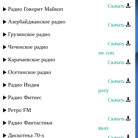
Скачать
Радио Говорит Майкоп
Магомед Аликперов - Ты приходи
Азербайджанское радио
Скачать
Магомед Аликперов - Карие очи
Грузинское радио
Скачать
Чеченское радио
Инна и Магомед Аликперов - Это не сон
Карачаевское радио
Скачать
Магомед Османов - Тюльпан
Осетинское радио
Скачать
Радио Индия
Магомед Османов - Посвящение Брату
Радио Фитнес
Скачать
Магомед Курагский - Джейран
Ретро FM
Скачать
Радио Фантастики
Магомед Аликперов - Зажигай, Кавказ
Дискотека 70-х
Скачать