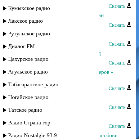
Скачать
Кумыкское радио
Магомед-Къади Бахмудов - Дагестан
Лакское радио
Скачать
Рутульское радио
Далгат Кантулов - Магомед-Амин
Скачать
Диалог FM
Магомед Синдиков - Хаджи-Мурад
Цахурское радио
Скачать
Агульское радио
Умалав Кебедов и Магомед Аликперов -
Карие глаза
Табасаранское радио
Скачать
Ногайское радио
Магомед Искандеров - Только ты
Скачать
Татское радио
Магомед Искандеров - Моя мечта
Радио Страна гор
Скачать
Радио Nostalgie 93.9
Магомед Аликперов - Потерянная любовь