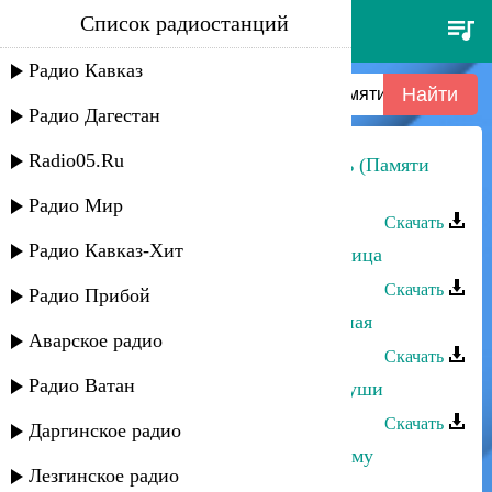
Список радиостанций
магомед-къади бахмудов -
салихъ (памяти магомед-салиха
Радио Кавказ
гусаева)
Радио Дагестан
Radio05.Ru
Магомед-Къади Бахмудов - Салихъ (Памяти
Магомед-Салиха Гусаева)
Радио Мир
Скачать
Радио Кавказ-Хит
Магомед-Къади Бахмудов - Красавица
Скачать
Радио Прибой
Магомед-Къади Бахмудов - Народная
Аварское радио
Скачать
Радио Ватан
Магомед-Къади Бахмудов - Боль души
Скачать
Даргинское радио
Магомед-Къади Бахмудов - Ассаламу
Лезгинское радио
Алайкум, горцы