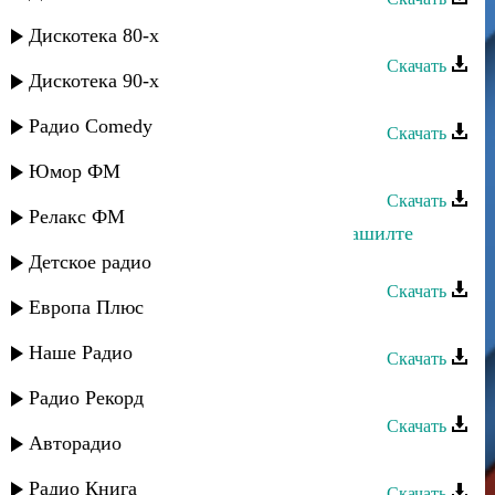
Магомед Искандеров - Наиб
Дискотека 80-х
Скачать
Дискотека 90-х
Магомед Аликперов - Милая
Радио Comedy
Скачать
Магомед Цахилаев - Почему
Юмор ФМ
Скачать
Релакс ФМ
Магомед Асадулаев - Вилъа мун Гашилте
(Ашильта)
Детское радио
Скачать
Европа Плюс
Магомед Аликперов - Моя любовь
Наше Радио
Скачать
Магомед Аликперов - Я не забуду
Радио Рекорд
Скачать
Авторадио
Магомед Цахилаев - Я уйду
Радио Книга
Скачать