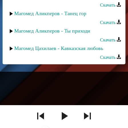
Скачать
Магомед Аликперов - Танец гор
Скачать
Магомед Аликперов - Ты приходи
Скачать
Магомед Цахилаев - Кавказская любовь
Скачать