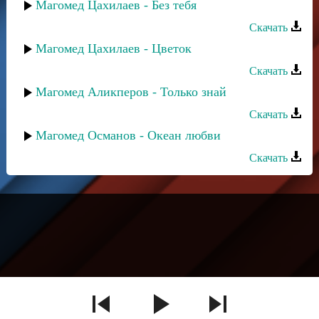
Магомед Цахилаев - Без тебя
Скачать
Магомед Цахилаев - Цветок
Скачать
Магомед Аликперов - Только знай
Скачать
Магомед Османов - Океан любви
Скачать