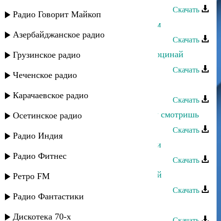
Скачать
Радио Говорит Майкоп
Магомедтамир Синдиков - Друзьям
Азербайджанское радио
Скачать
Магомедтамир Синдиков - Дир берцинай
Грузинское радио
Скачать
Чеченское радио
Магомедтамир Синдиков - Взгляд
Карачаевское радио
Скачать
Магомедтамир Синдиков - Почему смотришь
Осетинское радио
Скачать
Радио Индия
Магомедтамир Синдиков - Пастухи
Радио Фитнес
Скачать
Магомедтамир Синдиков - Соловей
Ретро FM
Скачать
Радио Фантастики
Магомедтамир Синдиков - Надыр
Дискотека 70-х
Скачать