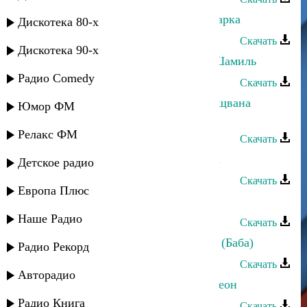
Магомедтамир Синдиков - Моя аварка
Дискотека 80-х
Скачать
Дискотека 90-х
Магомедтамир Синдиков - Имам Шамиль
Радио Comedy
Скачать
Магомедтамир Синдиков - Жакъа щвана
Юмор ФМ
рокъове
Релакс ФМ
Скачать
Магомедтамир Синдиков - Дружба
Детское радио
Скачать
Европа Плюс
Магомедтамир Синдиков - Валида
Наше Радио
Скачать
Магомедтамир Синдиков - О маме (Баба)
Радио Рекорд
Скачать
Авторадио
Магомедтамир Синдиков - Аккордеон
Радио Книга
Скачать