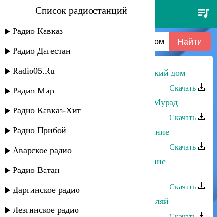
Список радиостанций
магомедтамир синдиков -
отцовский дом
Радио Кавказ
Радио Дагестан
Radio05.Ru
Магомедтамир Синдиков - Отцовский дом
Скачать
Радио Мир
Магомедтамир Синдиков - ХIажи Мурад
Радио Кавказ-Хит
Скачать
Радио Прибой
Магомедтамир Синдиков - Пожелание
Скачать
Аварское радио
Магомедтамир Синдиков - Обещание
Радио Ватан
кандидата
Скачать
Даргинское радио
Магомедтамир Синдиков - Не стреляй
Лезгинское радио
Скачать