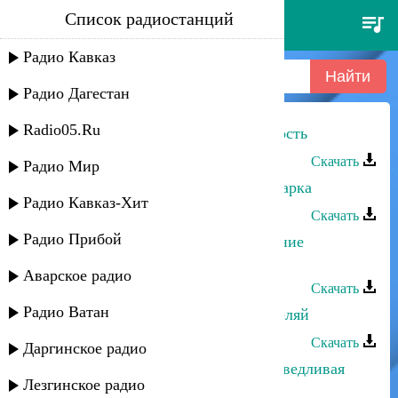
Список радиостанций
магомедтамир синдиков -
молодость
Радио Кавказ
Радио Дагестан
Radio05.Ru
Магомедтамир Синдиков - Молодость
Скачать
Радио Мир
Магомедтамир Синдиков - Моя аварка
Радио Кавказ-Хит
Скачать
Радио Прибой
Магомедтамир Синдиков - Обещание
кандидата
Аварское радио
Скачать
Радио Ватан
Магомедтамир Синдиков - Не стреляй
Скачать
Даргинское радио
Магомедтамир Синдиков - Несправедливая
Лезгинское радио
жизнь