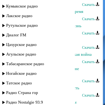
Скачать
Кумыкское радио
Магомедтамир Синдиков - Наше время
Лакское радио
Скачать
Рутульское радио
Магомедтамир Синдиков - Моя жизнь
Скачать
Диалог FM
Магомедтамир Синдиков - Меседу
Цахурское радио
Скачать
Агульское радио
Магомедтамир Синдиков - Кавказкая война
Скачать
Табасаранское радио
Магомедтамир Синдиков - Женщине
Ногайское радио
посвещается
Скачать
Татское радио
Магомедтамир Синдиков - Жадность
Радио Страна гор
Скачать
Радио Nostalgie 93.9
Магомедтамир Синдиков - Друзьям