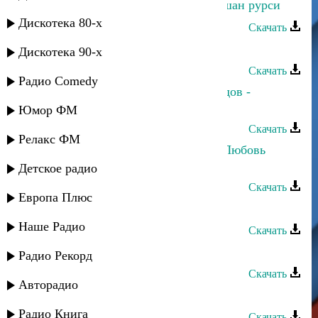
Магомедзапир Магомедов - Дила шан рурси
Дискотека 80-х
Скачать
Загир Магомедов - Любовь сильна
Дискотека 90-х
Скачать
Радио Comedy
Зарема Гаджиева и Махач Магомедов -
Восточная любовь
Юмор ФМ
Скачать
Релакс ФМ
Хасбулат Рахманов и Марианна - Любовь
убита
Детское радио
Скачать
Европа Плюс
Магомед Аликперов - Моя любовь
Наше Радио
Скачать
Дагир Магомедов - Джансари
Радио Рекорд
Скачать
Авторадио
Дагир Магомедов - Доги
Радио Книга
Скачать