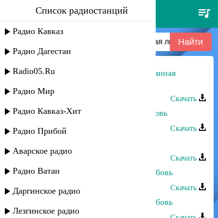
Список радиостанций
магомедзапир магомедов -
безымянная любовь
Радио Кавказ
Радио Дагестан
Radio05.Ru
Магомедзапир Магомедов - Безымянная
любовь
Радио Мир
Скачать
Радио Кавказ-Хит
Руслан Магомедов - Безумная любовь
Скачать
Радио Прибой
Магомедзапир Магомедов - Камаз
Аварское радио
Скачать
Радио Ватан
Загир Магомедов - Безответная любовь
Скачать
Даргинское радио
Загир Магомедов - Безответная любовь
Лезгинское радио
Скачать