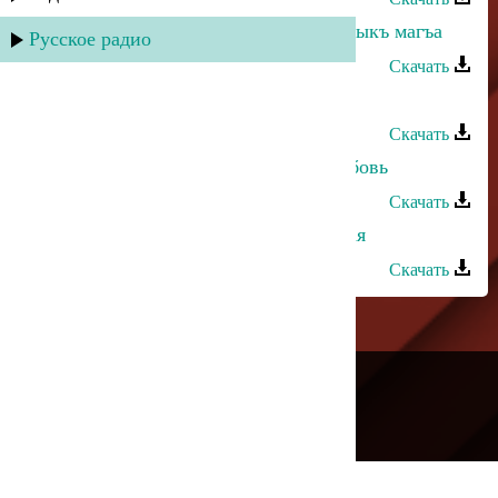
Дагир Магомедов - Ярыгъынгъ тарыкъ магъа
Русское радио
Скачать
Насрулла Магомедов - Где же ты
Скачать
Асадула Бахтанов - Напрасная любовь
Скачать
Алим Магомедов - Ох, зеленоглазая
Скачать
---
Русское радио