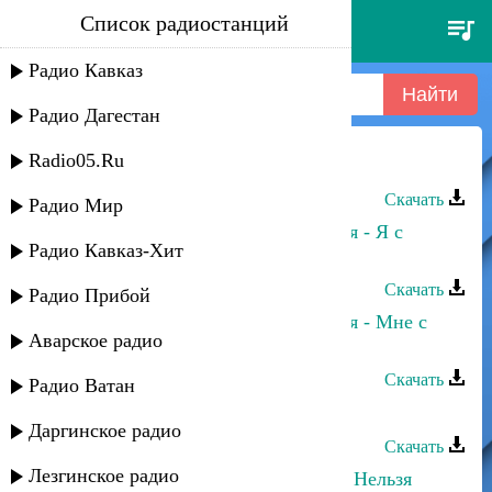
Список радиостанций
магамет дзыбов - цунами
Радио Кавказ
Радио Дагестан
Radio05.Ru
Магамет Дзыбов - Не моя
Скачать
Радио Мир
Магамет Дзыбов, Анна Бершадская - Я с
Радио Кавказ-Хит
тобою
Скачать
Радио Прибой
Магамет Дзыбов, Анна Бершадская - Мне с
Аварское радио
тобою повезло
Скачать
Радио Ватан
Магамет Дзыбов - Пиковая дама
Даргинское радио
Скачать
Лезгинское радио
Магамет Дзыбов - Изменить Меня Нельзя