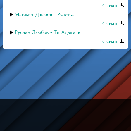
Скачать
Магамет Дзыбов - Рулетка
Скачать
Руслан Дзыбов - Ти Адыгагъ
Скачать