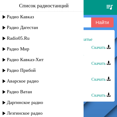
Список радиостанций
ляпис трубецкой - в платье
белом
Радио Кавказ
Радио Дагестан
Radio05.Ru
Амир Джумакаев - Васильковое платье
Скачать
Радио Мир
Ибрагим Тагиров - Красное платье
Радио Кавказ-Хит
Скачать
Радио Прибой
Рассвет группа - Беломор
Скачать
Аварское радио
Эльза - Зеленое платье
Радио Ватан
Скачать
Даргинское радио
Лезгинское радио