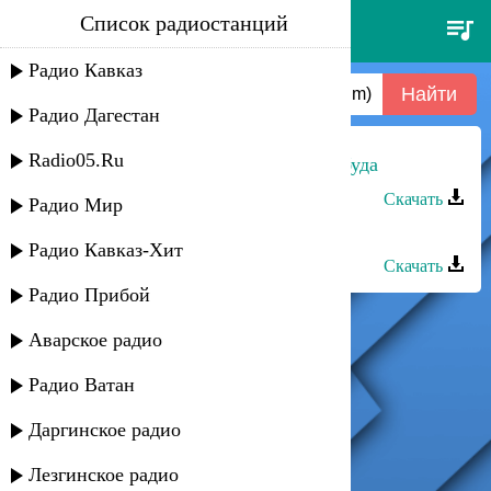
Список радиостанций
леонид агутин - остров
(nightman redrum)
Радио Кавказ
Радио Дагестан
Radio05.Ru
Магомед Аликперов - Остров барбуда
Скачать
Радио Мир
Сеня Рабаев - Остров невезения
Радио Кавказ-Хит
Скачать
Радио Прибой
Аварское радио
Радио Ватан
Даргинское радио
Лезгинское радио