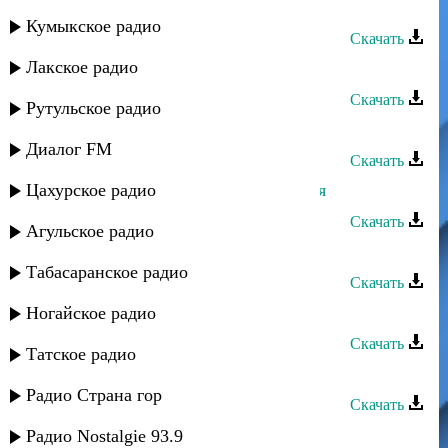
Лейла Алиева - Больно душе
Кумыкское радио
Скачать
Лакское радио
Лейла Алиева - Расставание
Скачать
Рутульское радио
Лейла Алиева - Мой аварец
Диалог FM
Скачать
Цахурское радио
Лейла Алиева - Армянская быстрая
Скачать
Агульское радио
Лейла Алиева - Сюигеним гетсе
Табасаранское радио
Скачать
Лейла Алиева - Любовь не шутка
Ногайское радио
Скачать
Татское радио
Лейла Алиева - Сюид ашагъан
Радио Страна гор
Скачать
Лейла Алиева - Калина
Радио Nostalgie 93.9