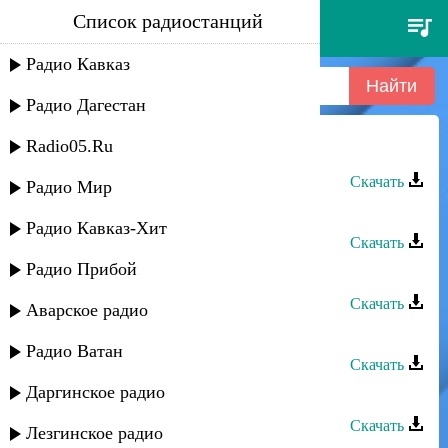
Список радиостанций
лейла алиева - къумукъ къыз
Радио Кавказ
Радио Дагестан
Radio05.Ru
Лейла Алиева - Къумукъ къыз
Скачать
Радио Мир
Лейла Алиева - Къумукъ элим
Радио Кавказ-Хит
Скачать
Радио Прибой
Лейла Алиева - Кумыкский народ
Скачать
Аварское радио
Лейла Алиева - Сенсен
Радио Ватан
Скачать
Даргинское радио
Лейла Алиева - Чечегим
Скачать
Лезгинское радио