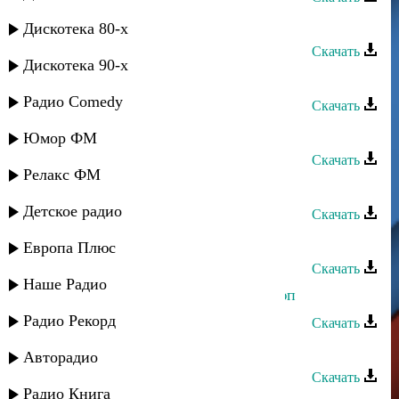
Лейла Алиева - Гетме
Дискотека 80-х
Скачать
Дискотека 90-х
Лейла Алиева - Сюювню оту
Радио Comedy
Скачать
Лейла Алиева - Сен бол
Юмор ФМ
Скачать
Релакс ФМ
Лейла Алиева - Янгур болуп
Детское радио
Скачать
Лейла Алиева - Диско тур
Европа Плюс
Скачать
Наше Радио
Лейла Алиева - Нетедим сени сююп
Радио Рекорд
Скачать
Лейла Алиева - Иржай досум
Авторадио
Скачать
Радио Книга