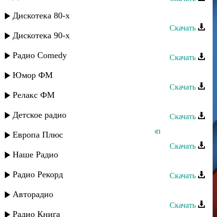
Лейла Алиева - Гетме
Дискотека 80-х
Скачать
Дискотека 90-х
Лейла Алиева - Сюювню оту
Радио Comedy
Скачать
Лейла Алиева - Сен бол
Юмор ФМ
Скачать
Релакс ФМ
Лейла Алиева - Янгур болуп
Детское радио
Скачать
Лейла Алиева - Нетедим сени сююп
Европа Плюс
Скачать
Наше Радио
Лейла Алиева - Иржай досум
Радио Рекорд
Скачать
Лейла Алиева - Нанана
Авторадио
Скачать
Радио Книга