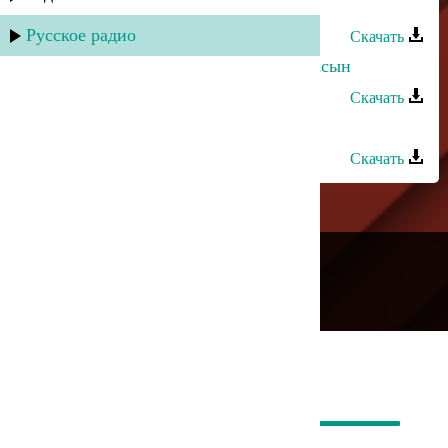
Лейла Алиева - Къумукъ элим
Русское радио
Скачать
Лейла Алиева - Яшылыкъгъа яшнасын
Скачать
Лейла Алиева - Рахчуге
Скачать
---
Русское радио