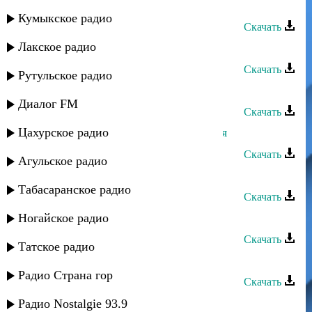
Лейла Алиева - Больно душе
Кумыкское радио
Скачать
Лакское радио
Лейла Алиева - Расставание
Скачать
Рутульское радио
Лейла Алиева - Мой аварец
Диалог FM
Скачать
Цахурское радио
Лейла Алиева - Армянская быстрая
Скачать
Агульское радио
Лейла Алиева - Сюигеним гетсе
Табасаранское радио
Скачать
Лейла Алиева - Любовь не шутка
Ногайское радио
Скачать
Татское радио
Лейла Алиева - Сюид ашагъан
Радио Страна гор
Скачать
Лейла Алиева - Калина
Радио Nostalgie 93.9