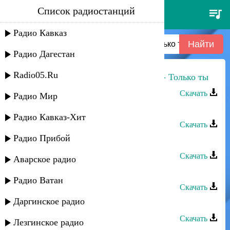
Список радиостанций
лейла алиева и шарав
аманатов - только ты
Радио Кавказ
Радио Дагестан
Radio05.Ru
Лейла Алиева и Шарав Аманатов - Только ты
Скачать
Радио Мир
Лейла Алиева - Только ты
Радио Кавказ-Хит
Скачать
Радио Прибой
Лейла Алиева - Талпына
Скачать
Аварское радио
Лейла Алиева - Сенсен
Радио Ватан
Скачать
Даргинское радио
Лейла Алиева - Чечегим
Скачать
Лезгинское радио