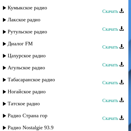
Лаура Алиева - Горькая любовь
Кумыкское радио
Скачать
Лакское радио
Лаура Алиева - Судьба
Скачать
Рутульское радио
Лаура Алиева - Ты значишь всё
Диалог FM
Скачать
Цахурское радио
Лаура Алиева - Живу для тебя
Скачать
Агульское радио
Лаура Алиева - Любовь живет
Табасаранское радио
Скачать
Лаура Алиева - Избраный
Ногайское радио
Скачать
Татское радио
Лаура Алиева - Мысли о тебе
Радио Страна гор
Скачать
Лаура Алиева - Министр
Радио Nostalgie 93.9