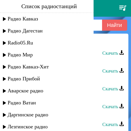
Список радиостанций
лаура алиева - мама
Радио Кавказ
Радио Дагестан
Radio05.Ru
Лаура Алиева - Мама
Скачать
Радио Мир
Лаура Алиева - Не уходи
Радио Кавказ-Хит
Скачать
Радио Прибой
Лаура Алиева - Асхаб
Скачать
Аварское радио
Лаура Алиева - Дарман
Радио Ватан
Скачать
Даргинское радио
Лаура Алиева - Не обижай меня
Скачать
Лезгинское радио