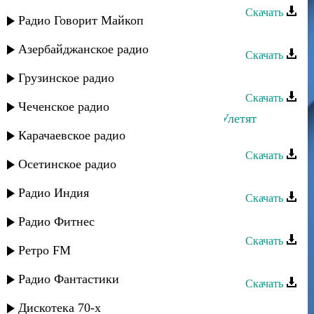
Скачать
Радио Говорит Майкоп
Лаура Алиева - Мысли о тебе
Азербайджанское радио
Скачать
Лаура Алиева - Не уходи
Грузинское радио
Скачать
Чеченское радио
Руслан Гасанов и Лаура Алиева - Улетят
мысли
Карачаевское радио
Скачать
Осетинское радио
Лаура Алиева - Министр
Радио Индия
Скачать
Лаура Алиева - Сохраню любовь
Радио Фитнес
Скачать
Ретро FM
Лаура Алиева - Джаным
Радио Фантастики
Скачать
Лаура Алиева - Ангел
Дискотека 70-х