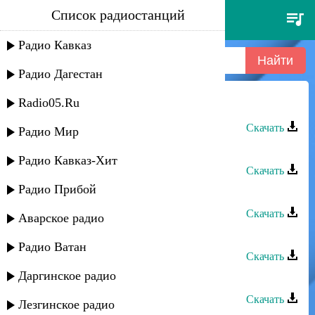
Список радиостанций
лаура алиева - крик души
Радио Кавказ
Радио Дагестан
Radio05.Ru
Лаура Алиева - Крик души
Скачать
Радио Мир
Лаура Алиева - Избраный
Радио Кавказ-Хит
Скачать
Радио Прибой
Лаура Алиева - Асхаб
Скачать
Аварское радио
Лаура Алиева - Ты значишь всё
Радио Ватан
Скачать
Даргинское радио
Лаура Алиева - Судьба
Скачать
Лезгинское радио