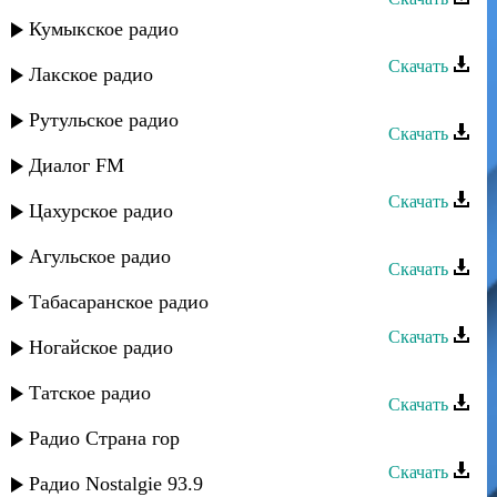
Кумыкское радио
Гасан Макашарипов - Жизнь
Скачать
Лакское радио
Зарипат - Люблю как жизнь
Рутульское радио
Скачать
Диалог FM
Ренат Юсупов - Жизнь
Скачать
Цахурское радио
Ренат Юсупов - Жизнь
Агульское радио
Скачать
Табасаранское радио
Камила Мамедова - Ты-моя жизнь
Скачать
Ногайское радио
Сульгия Гаджиева - Жизнь
Татское радио
Скачать
Dappi feat. Qrishe - Жизнь
Радио Страна гор
Скачать
Радио Nostalgie 93.9