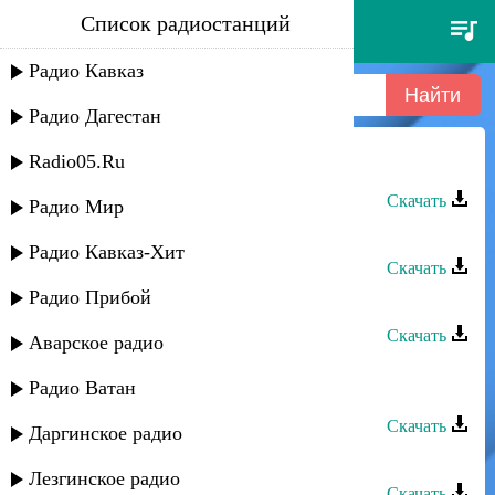
Список радиостанций
кэти габараева - шальная
жизнь
Радио Кавказ
Радио Дагестан
Radio05.Ru
Тимур Истамулов - Жизнь моя
Скачать
Радио Мир
Руслан Агоев - Жизнь цени
Радио Кавказ-Хит
Скачать
Радио Прибой
Макка Сагаипова - Жизнь без тебя
Скачать
Аварское радио
Рейсан Магомедкеримов - Жизнь
Радио Ватан
продолжается
Скачать
Даргинское радио
Камиль Мусаев - Жизнь
Лезгинское радио
Скачать