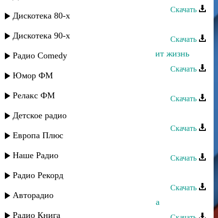
Скачать
Дискотека 80-х
Шамиль Мусаев - Моя жизнь
Дискотека 90-х
Скачать
Макка Магомедова - Пусть проходит жизнь
Радио Comedy
Скачать
Юмор ФМ
Халифат Нугаева - Жизнь моя]
Релакс ФМ
Скачать
Исхак Абдулаев - Жизнь и рай
Детское радио
Скачать
Европа Плюс
Габибат Буттаева - Жизнь
Наше Радио
Скачать
05-й Регион - Жизнь дагестанцев
Радио Рекорд
Скачать
Авторадио
Саният Рамазанова - Жизнь хороша
Радио Книга
Скачать