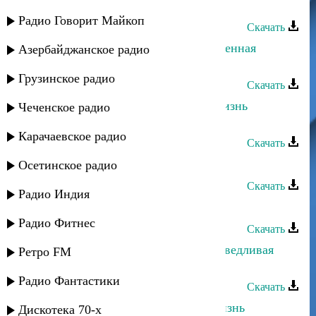
Динара Залумханова - Моя жизнь
Радио Говорит Майкоп
Скачать
Марина Мустафаева - Твоя драгоценная
Азербайджанское радио
жизнь
Грузинское радио
Скачать
Дагмара и Мадани Ибрагимов - Жизнь
Чеченское радио
прекрасна
Карачаевское радио
Скачать
Халифат Нугаева - Ты - моя жизнь
Осетинское радио
Скачать
Радио Индия
Салим Абдулаев - Жизнь
Радио Фитнес
Скачать
Магомедтамир Синдиков - Несправедливая
Ретро FM
жизнь
Радио Фантастики
Скачать
Магомедтамир Синдиков - Моя жизнь
Дискотека 70-х