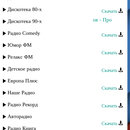
Аслан Идрисов - Махачкала
Дискотека 80-х
Скачать
Камила Мурсалова и Аслан Идрисов - Про
Дискотека 90-х
любовь
Радио Comedy
Скачать
Аслан Идрисов - Народная
Юмор ФМ
Скачать
Релакс ФМ
Аслан Кубутаев - Ве каре улар
Детское радио
Скачать
Аслан Кубутаев - Агулар
Европа Плюс
Скачать
Наше Радио
Аслан Кубутаев - Любимая
Радио Рекорд
Скачать
Аслан Кубутаев - Любимой
Авторадио
Скачать
Радио Книга