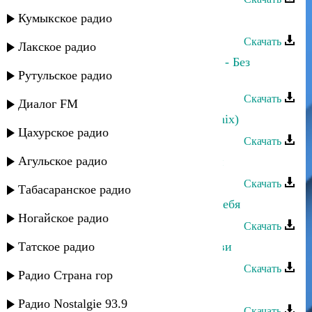
Кумыкское радио
Аслан Гусейнов - Маме
Скачать
Лакское радио
Марина Алиева и Аслан Гусейнов - Без
Рутульское радио
границ
Скачать
Диалог FM
Аслан Идрисов - Моя голубка (remix)
Цахурское радио
Скачать
Агульское радио
Аслан Гусейнов - Я пьян от любви
Скачать
Табасаранское радио
Аслан Гусейнов - Сильно люблю тебя
Ногайское радио
Скачать
Татское радио
Аслан Гусейнов - Расскажи о любви
Скачать
Радио Страна гор
Аслан Гусейнов - Нежность
Радио Nostalgie 93.9
Скачать