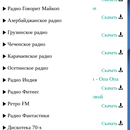
Аслан Гусейнов - Меня зовут Аслан
Радио Говорит Майкоп
Скачать
Азербайджанское радио
Аслан Гусейнов - Коджари
Грузинское радио
Скачать
Аслан Гусейнов - Джана
Чеченское радио
Скачать
Карачаевское радио
Аслан Кубутаев - Чудесная ночь
Осетинское радио
Скачать
Аслан Гусейнов и Эльдар Далгатов - Опа Опа
Радио Индия
Скачать
Радио Фитнес
Аслан Гусейнов - Все начнем по новой
Ретро FM
Скачать
Аслан Идрисов - С новым годом
Радио Фантастики
Скачать
Дискотека 70-х