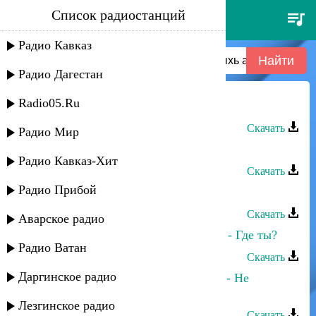
Список радиостанций
къафэ к1ыхь аслан тлебзу -
къафэ к1ыхь аслан тлебзу
Радио Кавказ
Радио Дагестан
Radio05.Ru
Аслан Гусейнов - Променяла меня
Скачать
Радио Мир
Аслан Кятов - Шахерезада
Радио Кавказ-Хит
Скачать
Радио Прибой
Аслан Кубутаев - Красавица
Скачать
Аварское радио
Марина Алиева и Аслан Гусейнов - Где ты?
Радио Ватан
Скачать
Даргинское радио
Тимур Темиров и Аслан Гусейнов - Не
переживай
Лезгинское радио
Скачать