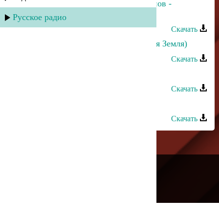
Прямое попадание и Аслан Гусейнов -
Осенний дождь
Русское радио
Скачать
Аслан Идрисов - Хайи Чил (Родная Земля)
Скачать
Аслан Гусейнов - Би вафа
Скачать
Аслан Идрисов - Ангел красоты
Скачать
---
Русское радио