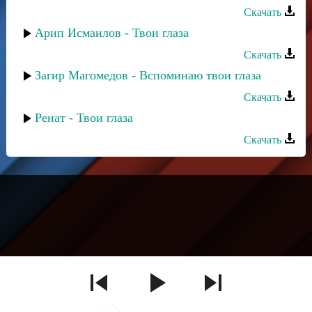
Скачать
Арип Исмаилов - Твои глаза
Скачать
Загир Магомедов - Вспоминаю твои глаза
Скачать
Ренат - Твои глаза
Скачать