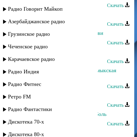
Скачать
Радио Говорит Майкоп
Кристина - Я тобой уже не болею
Азербайджанское радио
Скачать
Мисрина Магомедова - Огонь любви
Грузинское радио
Скачать
Чеченское радио
Кристина - Ты мне послан небом
Карачаевское радио
Скачать
Загир Магомедов и Кристина - Кумыкская
Радио Индия
свадьба
Радио Фитнес
Скачать
Кристина Азизханова - Мой Рутул
Ретро FM
Скачать
Радио Фантастики
Кристина и Абсамат Абсаматов - Боль
Дискотека 70-х
Скачать
Кристина - Бессаме мучо
Дискотека 80-х