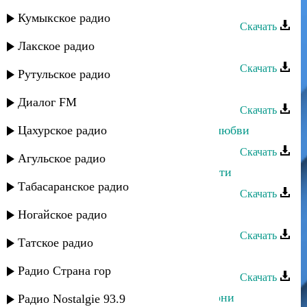
Хуршида - Огонь страсти
Кумыкское радио
Скачать
Лакское радио
Хуршида - Огонь страсти
Скачать
Рутульское радио
Ханчик - Огонь любви
Диалог FM
Скачать
Цахурское радио
Хадижат Джамалудинова - Огонь любви
Скачать
Агульское радио
Дагмара Ибрагимова - Огонь страсти
Табасаранское радио
Скачать
Лариса Гаджиева - Огонь Любви
Ногайское радио
Скачать
Татское радио
Кристина Азизханова - Яр я
Радио Страна гор
Скачать
Кристина Азизханова - Меня не гони
Радио Nostalgie 93.9