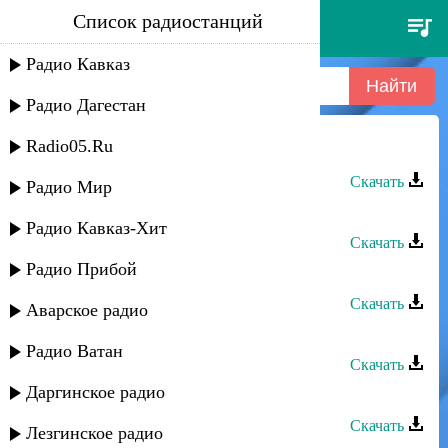
Список радиостанций
кристина - мой огонь
Радио Кавказ
Радио Дагестан
Radio05.Ru
Кристина - Вспоминаю
Скачать
Радио Мир
Эльбрус Джанмирзоев - Ты огонь
Радио Кавказ-Хит
Скачать
Радио Прибой
Сабина Абдулаева - Огонь любви
Скачать
Аварское радио
Кристина Азизханова - Не звони
Радио Ватан
Скачать
Даргинское радио
Кристина Азизханова - Гада-джан
Скачать
Лезгинское радио