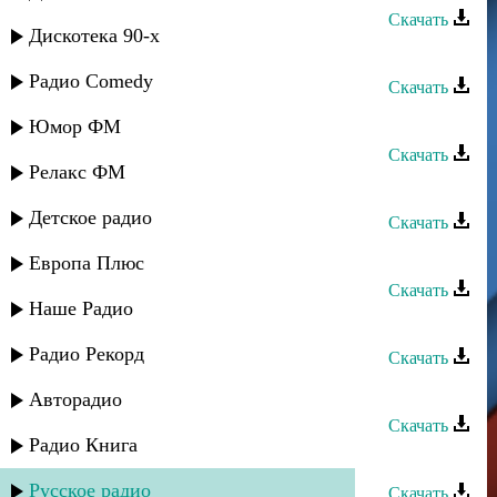
Скачать
Дискотека 90-х
Кристина - Не исчезай
Радио Comedy
Скачать
Кристина - Самый нежный
Юмор ФМ
Скачать
Релакс ФМ
Кристина - Сердце на восток
Детское радио
Скачать
Кристина - Сыночек
Европа Плюс
Скачать
Наше Радио
Ирада Асварова - Огонь любви
Радио Рекорд
Скачать
Кристина Азизханова - Пос
Авторадио
Скачать
Радио Книга
Нурулла Раджабов - Огонь любви
Русское радио
Скачать