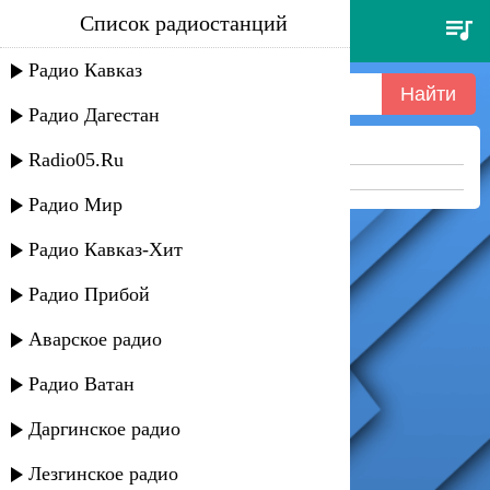
Список радиостанций
краски - а вы не трогайте, не
трогайте
Радио Кавказ
Радио Дагестан
Ничего не найдено =(
Radio05.Ru
Попробуйте укоротить запрос
Радио Мир
Радио Кавказ-Хит
Радио Прибой
Аварское радио
Радио Ватан
Даргинское радио
Лезгинское радио