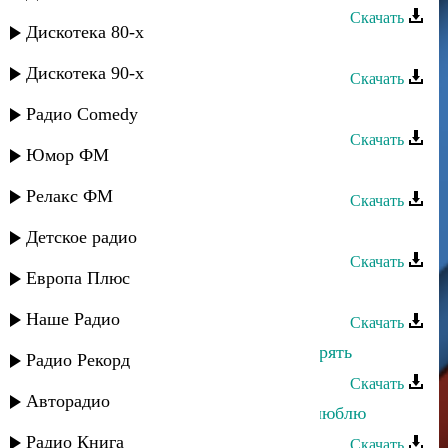
Скачать
Дискотека 80-х
Али Рзаев - Все для тебя
Дискотека 90-х
Скачать
Зарема Гаджиева - Для тебя
Радио Comedy
Скачать
Юмор ФМ
Загир Магомедов - Без тебя
Релакс ФМ
Скачать
Тагир Алиев - Для тебя любимая
Детское радио
Скачать
Европа Плюс
Сабина Абдулаева - Без тебя
Наше Радио
Скачать
Ринат Каримов - Я не хочу тебя терять
Радио Рекорд
Скачать
Авторадио
Мага Гасанов - Скажи зачем тебя люблю
Радио Книга
Скачать