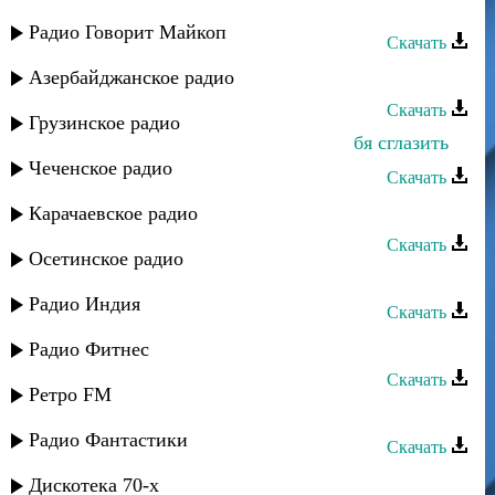
Багавудин Ибрагимов - Без тебя
Радио Говорит Майкоп
Скачать
Зумруд Мусиева - Без тебя
Азербайджанское радио
Скачать
Грузинское радио
Альбина Казакмурзаева - Боюсь тебя сглазить
Чеченское радио
Скачать
Асадула Бахтанов - Люблю тебя
Карачаевское радио
Скачать
Осетинское радио
Магомед Цахилаев - Без тебя
Радио Индия
Скачать
Маржанат Ильясова - Люблю тебя
Радио Фитнес
Скачать
Ретро FM
Ариф Мамедалиев - Для тебя
Радио Фантастики
Скачать
Камила Мурсалова - Жду тебя
Дискотека 70-х