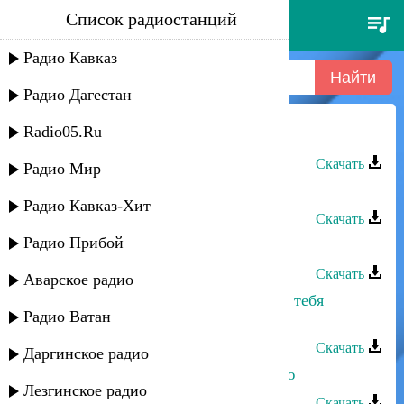
Список радиостанций
кахун токбаев - я не держу тебя
Радио Кавказ
Радио Дагестан
Radio05.Ru
Кахун Токбаев - Душа черкеса
Скачать
Радио Мир
Кахун Токбаев - Ай-ай-ай
Радио Кавказ-Хит
Скачать
Радио Прибой
Анора - Для тебя
Скачать
Аварское радио
Мисрина Магомедова - Смогу ли я тебя
Радио Ватан
забыть
Скачать
Даргинское радио
Лариса Гаджиева - Не для тебя пою
Лезгинское радио
Скачать