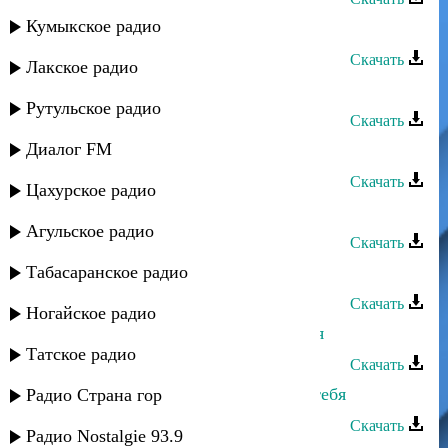
Кумыкское радио
Тамерлан Хункенханов - Без тебя
Скачать
Лакское радио
Дагмара Ибрагимова - Без тебя
Рутульское радио
Скачать
Диалог FM
Archi-M - Для тебя, моя любимая
Скачать
Цахурское радио
Digo - Без тебя
Агульское радио
Скачать
Табасаранское радио
Ариф Мамедалиев - Для тебя
Скачать
Ногайское радио
Рустам Мулдаров - Не хватает тебя
Татское радио
Скачать
Багавудин Ибрагимов - Живу для тебя
Радио Страна гор
Скачать
Радио Nostalgie 93.9