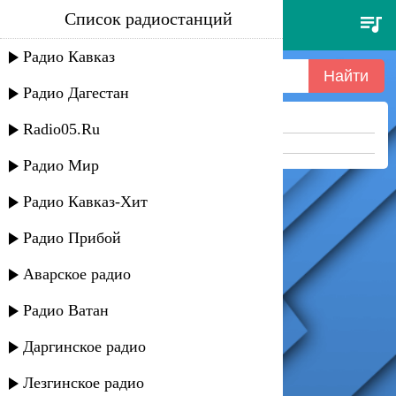
Список радиостанций
катя лель - се ля ви (селяви)
1998
Радио Кавказ
Радио Дагестан
Ничего не найдено =(
Radio05.Ru
Попробуйте укоротить запрос
Радио Мир
Радио Кавказ-Хит
Радио Прибой
Аварское радио
Радио Ватан
Даргинское радио
Лезгинское радио