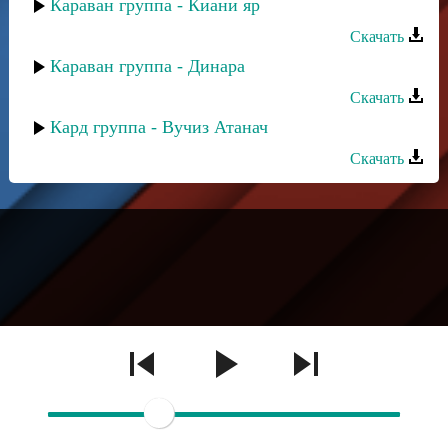
Караван группа - Киани яр
Скачать
Караван группа - Динара
Скачать
Кард группа - Вучиз Атанач
Скачать