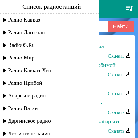
Список радиостанций
камила мурсалова - сифте
кiанивал
Радио Кавказ
Радио Дагестан
Radio05.Ru
Камила Мурсалова - Сифте кIанивал
Скачать
Радио Мир
Камила Мурсалова - Буду твоей любимой
Радио Кавказ-Хит
Скачать
Радио Прибой
Камила Мурсалова - Я тебя звала
Скачать
Аварское радио
Камила Мурсалова - Первая любовь
Радио Ватан
Скачать
Даргинское радио
Камила Мурсалова - Зи рик1икай хабар яхъ
Скачать
Лезгинское радио