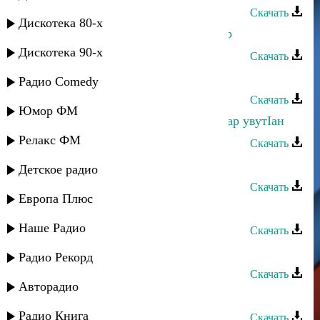
Скачать
Дискотека 80-х
Альфия Мурсалова - Ягъал дагълар
Дискотека 90-х
Скачать
Альфия Мурсалова - Нехороший
Радио Comedy
Скачать
Юмор ФМ
Альфия Мурсалова - Ккундарзуз сар увутIан
Релакс ФМ
Скачать
Альфия Мурсалова - Каищна
Детское радио
Скачать
Европа Плюс
Альфия Мурсалова - Инсафсуз
Наше Радио
Скачать
Камила Мамедова - Лезгинка
Радио Рекорд
Скачать
Авторадио
Самур - Камила
Радио Книга
Скачать