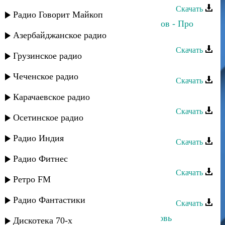
Скачать
Радио Говорит Майкоп
Камила Мурсалова и Аслан Идрисов - Про
любовь
Азербайджанское радио
Скачать
Грузинское радио
Камила Мурсалова - Радуй меня
Чеченское радио
Скачать
Камила Мухтарова - Горы
Карачаевское радио
Скачать
Осетинское радио
Самур - Камила
Радио Индия
Скачать
Камила Мамедова - Чан диде
Радио Фитнес
Скачать
Ретро FM
Камила Мамедова - Не уходи
Радио Фантастики
Скачать
Камила Мамедова - Жестокая любовь
Дискотека 70-х