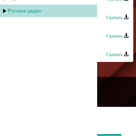
Камила Мамедова - Вил гала
Русское радио
Скачать
Камила Мамедова - Атана вун
Скачать
Умуд - КIанивал
Скачать
---
Русское радио