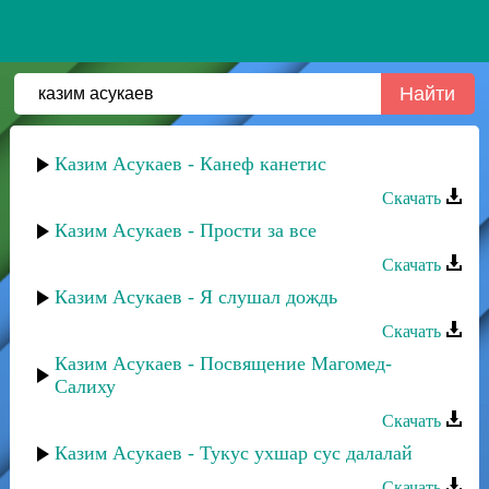
Казим Асукаев - Канеф канетис
Скачать
Казим Асукаев - Прости за все
Скачать
Казим Асукаев - Я слушал дождь
Скачать
Казим Асукаев - Посвящение Магомед-
Салиху
Скачать
Казим Асукаев - Тукус ухшар сус далалай
Скачать