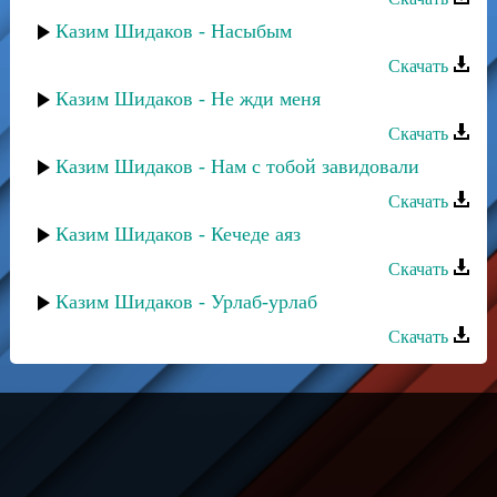
Казим Шидаков - Насыбым
Скачать
Казим Шидаков - Не жди меня
Скачать
Казим Шидаков - Нам с тобой завидовали
Скачать
Казим Шидаков - Кечеде аяз
Скачать
Казим Шидаков - Урлаб-урлаб
Скачать