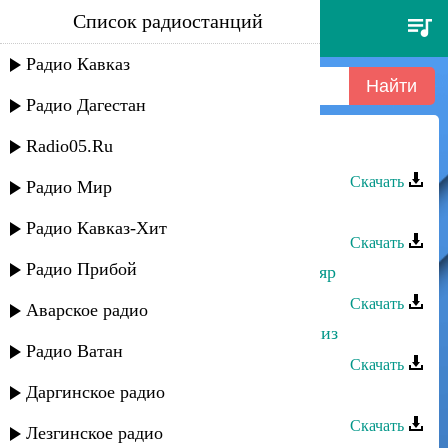
Список радиостанций
казиахмед мавланов - шарвили
Радио Кавказ
Радио Дагестан
Radio05.Ru
Казиахмед Мавланов - Шарвили
Скачать
Радио Мир
Казиахмед Мавланов - Эльнара
Радио Кавказ-Хит
Скачать
Радио Прибой
Казиахмед Мавланов - Лезги манияр
Скачать
Аварское радио
Казиахмед Мавланов - Хуш я рикииз
Радио Ватан
Скачать
Даргинское радио
Казиахмед Мавланов - Лезги чил
Скачать
Лезгинское радио