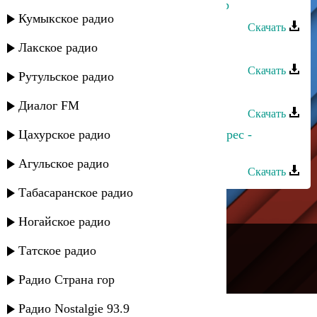
Казиахмед Мавланов - Яран йифер
Кумыкское радио
Скачать
Лакское радио
Сувар группа - Шарвили
Скачать
Рутульское радио
Ходжа группа - Шарвили
Диалог FM
Скачать
Цахурское радио
Казиахмед Мовланов и группа Мирес -
Вилериз
Агульское радио
Скачать
Табасаранское радио
Ногайское радио
---
Татское радио
Русское радио
Радио Страна гор
Радио Nostalgie 93.9