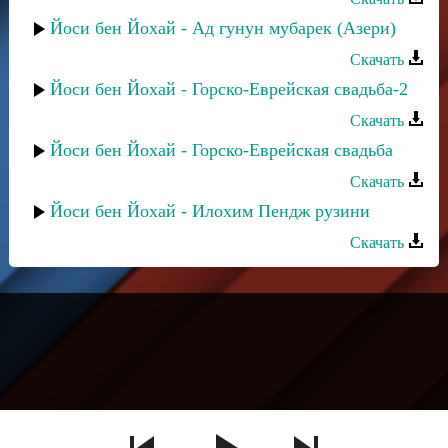
Йоси бен Йохай - Ад гунун мубарек (Азери)
Скачать
Йоси бен Йохай - Горско-Еврейская свадьба-2
Скачать
Йоси бен Йохай - Горско-Еврейская свадьба
Скачать
Йоси бен Йохай - Илохим Пендж рузини
Скачать