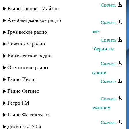
Скачать
Радио Говорит Майкоп
Йоси бен Йохай - Духтер иврити
Азербайджанское радио
Скачать
Йоси бен Йохай - Духтири севдикиме
Грузинское радио
Скачать
Чеченское радио
Йоси бен Йохай - Ези Дунйо ки чу берди ки
Шелму
Карачаевское радио
Скачать
Осетинское радио
Йоси бен Йохай - Илохим Пендж рузини
Радио Индия
Скачать
Йоси бен Йохай - Гурбу кердом
Радио Фитнес
Скачать
Ретро FM
Йоси бен Йохай - Гулум сени нейнемишем
(Азери)
Радио Фантастики
Скачать
Дискотека 70-х