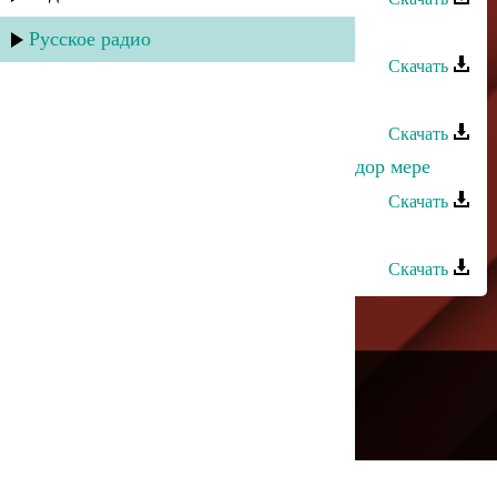
Йоси бен Йохай - Енту имбушу
Русское радио
Скачать
Йоси бен Йохай - Свадьба
Скачать
Йоси бен Йохай - Йе куш мере,йу дор мере
Скачать
Йоси бен Йохай - Исроил
Скачать
---
Русское радио