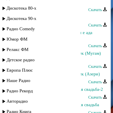
Йоси бен Йохай - Гибе
Дискотека 80-х
Скачать
Йоси бен Йохай - Ветенимдир
Дискотека 90-х
Скачать
Радио Comedy
Йоси бен Йохай - Бу не иш, не бун е ада
(Азери)
Юмор ФМ
Скачать
Релакс ФМ
Йоси бен Йохай - Ад гунун мубарек (Мугам)
(Азери)
Детское радио
Скачать
Европа Плюс
Йоси бен Йохай - Ад гунун мубарек (Азери)
Наше Радио
Скачать
Йоси бен Йохай - Горско-Еврейская свадьба-2
Радио Рекорд
Скачать
Авторадио
Йоси бен Йохай - Горско-Еврейская свадьба
Радио Книга
Скачать