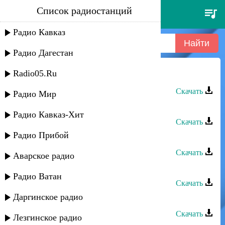
Список радиостанций
йоси бен йохай - йершолаим-2
Радио Кавказ
Радио Дагестан
Radio05.Ru
Йоси бен Йохай - Йершолаим
Скачать
Радио Мир
Йоси бен Йохай - Йершолаим-2
Радио Кавказ-Хит
Скачать
Радио Прибой
Йоси бен Йохай - Йершолаим 3
Скачать
Аварское радио
Йоси бен Йохай - Дедей
Радио Ватан
Скачать
Даргинское радио
Йоси бен Йохай - Ей дост (Мугам)
Скачать
Лезгинское радио