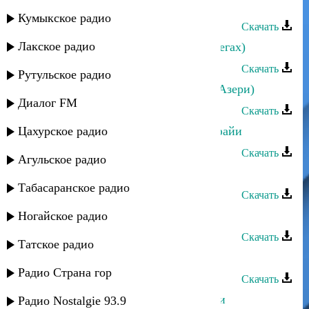
Йоси бен Йохай - Дедей (Мугам)
Кумыкское радио
Скачать
Лакское радио
Йоси бен Йохай - Дедей (Мугам Сегах)
Скачать
Рутульское радио
Йоси бен Йохай - Дели Джейран (Азери)
Диалог FM
Скачать
Цахурское радио
Йоси бен Йохай - Духдерхой Хайфайи
Скачать
Агульское радио
Йоси бен Йохай - Дузун мани
Табасаранское радио
Скачать
Йоси бен Йохай - Духтен
Ногайское радио
Скачать
Татское радио
Йоси бен Йохай - Духтер гонши
Радио Страна гор
Скачать
Йоси бен Йохай - Духтер Дербенди
Радио Nostalgie 93.9